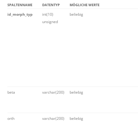
SPALTENNAME
DATENTYP
MÖGLICHE WERTE
id_morph_typ
int(10)
beliebig
unsigned
beta
varchar(200)
beliebig
orth
varchar(200)
beliebig