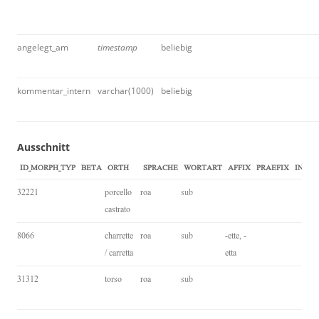
angelegt_am
timestamp
beliebig
kommentar_intern
varchar(1000)
beliebig
Ausschnitt
ID_MORPH_TYP
BETA
ORTH
SPRACHE
WORTART
AFFIX
PRAEFIX
INFIX
32221
porcello
roa
sub
castrato
8066
charrette
roa
sub
-ette, -
/ carretta
etta
31312
torso
roa
sub