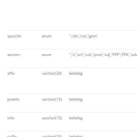
sprache
enum
'','sla','roa','gem'
wortart
enum
'','v','art','
sub
','pron','adj','PPP','PPA','ad
affix
varchar(20)
beliebig
praefix
varchar(15)
beliebig
infix
varchar(15)
beliebig
suffix
varchar(15)
beliebig