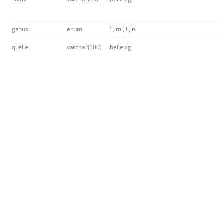
genus
enum
'','m','f','n'
quelle
varchar(100)
beliebig