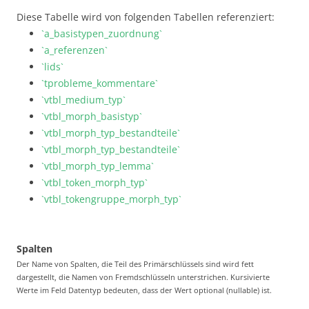
Diese Tabelle wird von folgenden Tabellen referenziert:
`a_basistypen_zuordnung`
`a_referenzen`
`lids`
`tprobleme_kommentare`
`vtbl_medium_typ`
`vtbl_morph_basistyp`
`vtbl_morph_typ_bestandteile`
`vtbl_morph_typ_bestandteile`
`vtbl_morph_typ_lemma`
`vtbl_token_morph_typ`
`vtbl_tokengruppe_morph_typ`
Spalten
Der Name von Spalten, die Teil des Primärschlüssels sind wird fett
dargestellt, die Namen von Fremdschlüsseln unterstrichen. Kursivierte
Werte im Feld Datentyp bedeuten, dass der Wert optional (nullable) ist.