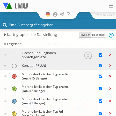
Version
23/2
Kartographische Darstellung
Physisch
Hexagonal
Legende
Flächen und Regionen
Sprachgebiete
Konzept
PFLUG
Morpho-lexikalischer Typ
aradè
(roa.)
(15 Belege)
Morpho-lexikalischer Typ
araire
(roa.)
(2 Belege)
Morpho-lexikalischer Typ
aratro
(roa.)
(2 Belege)
Morpho-lexikalischer Typ
Arl
(gem.)
(1 Beleg)