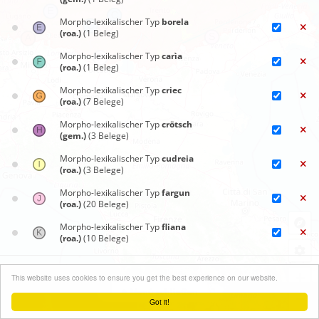
Morpho-lexikalischer Typ
borela
(roa.)
(1 Beleg)
Morpho-lexikalischer Typ
carìa
(roa.)
(1 Beleg)
Morpho-lexikalischer Typ
criec
(roa.)
(7 Belege)
Morpho-lexikalischer Typ
crötsch
(gem.)
(3 Belege)
Morpho-lexikalischer Typ
cudreia
(roa.)
(3 Belege)
Morpho-lexikalischer Typ
fargun
(roa.)
(20 Belege)
Morpho-lexikalischer Typ
fliana
(roa.)
(10 Belege)
Morpho-lexikalischer Typ
fliua
Synoptische Karten
(roa.)
(1 Beleg)
+
This website uses cookies to ensure you get the best experience on our website.
Menü schließen
Morpho-lexikalischer Typ
fluja
−
Got it!
(roa.)
(17 Belege)
Leaflet
| ©
OpenStreetMap
contributors