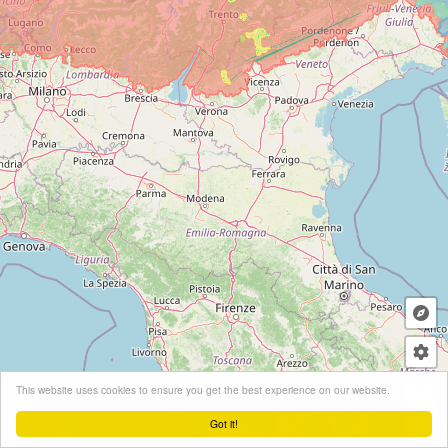
+
This website uses cookies to ensure you get the best experience on our website.
−
Got it!
Leaflet
| ©
OpenStreetMap
contributors