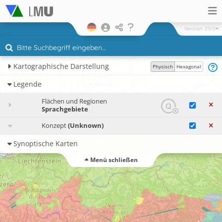
Version
23/2
Kartographische Darstellung
Physisch
Hexagonal
Legende
Flächen und Regionen
Sprachgebiete
Konzept
(Unknown)
Synoptische Karten
Menü schließen