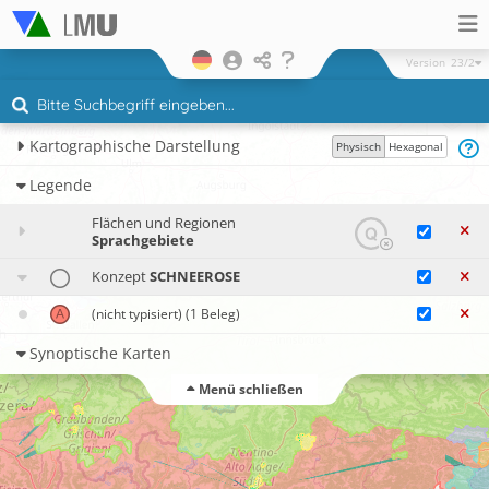
Version
23/2
Kartographische Darstellung
Physisch
Hexagonal
Legende
Flächen und Regionen
Sprachgebiete
Konzept
SCHNEEROSE
(nicht typisiert)
(1 Beleg)
Synoptische Karten
Menü schließen