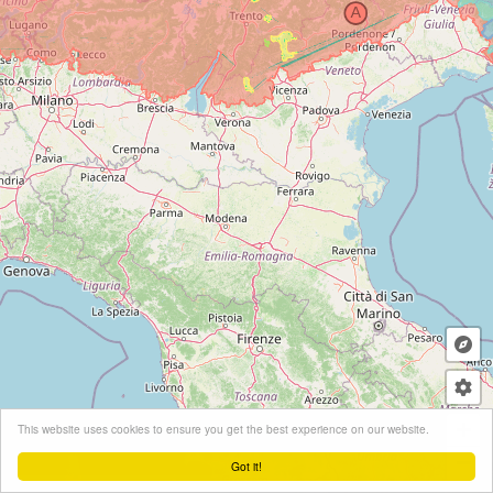
+
This website uses cookies to ensure you get the best experience on our website.
−
Got it!
Leaflet
| ©
OpenStreetMap
contributors