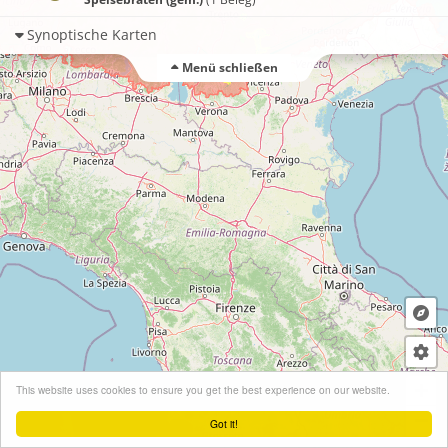
Synoptische Karten
Menü schließen
+
This website uses cookies to ensure you get the best experience on our website.
−
Got it!
Leaflet
| ©
OpenStreetMap
contributors