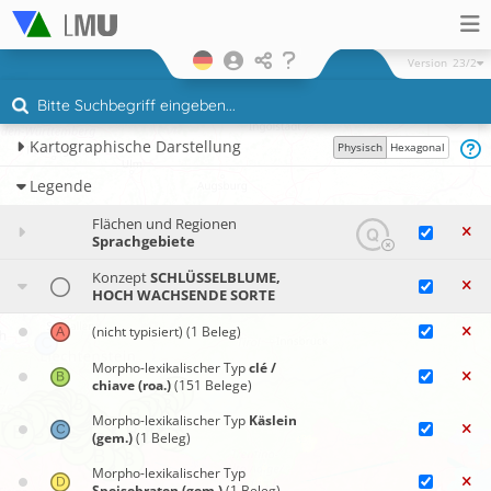
Version
23/2
Kartographische Darstellung
Physisch
Hexagonal
Legende
Flächen und Regionen
Sprachgebiete
Konzept
SCHLÜSSELBLUME,
HOCH WACHSENDE SORTE
(nicht typisiert)
(1 Beleg)
Morpho-lexikalischer Typ
clé /
chiave (roa.)
(151 Belege)
Morpho-lexikalischer Typ
Käslein
(gem.)
(1 Beleg)
Morpho-lexikalischer Typ
Speisebraten (gem.)
(1 Beleg)