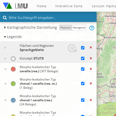
Home
Interaktive Karte
Lexicon Alpin
Kartographische Darstellung
Physisch
Hexagonal
Legende
Flächen und Regionen
Sprachgebiete
Konzept
STUTE
Morpho-lexikalischer Typ
cavalla (roa.)
(307 Belege)
Morpho-lexikalischer Typ
cheval / cavallo (roa. m.)
(1 Beleg)
Morpho-lexikalischer Typ
cheval / cavallo (roa.)
(24 Belege)
Morpho-lexikalischer Typ