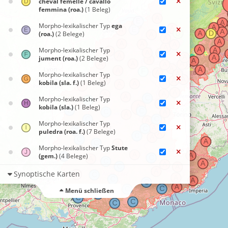
cheval femelle / cavallo
femmina (roa.)
(1 Beleg)
Morpho-lexikalischer Typ
ega
(roa.)
(2 Belege)
Morpho-lexikalischer Typ
jument (roa.)
(2 Belege)
Morpho-lexikalischer Typ
kobila (sla. f.)
(1 Beleg)
Morpho-lexikalischer Typ
kobila (sla.)
(1 Beleg)
Morpho-lexikalischer Typ
puledra (roa. f.)
(7 Belege)
Morpho-lexikalischer Typ
Stute
(gem.)
(4 Belege)
Synoptische Karten
Menü schließen