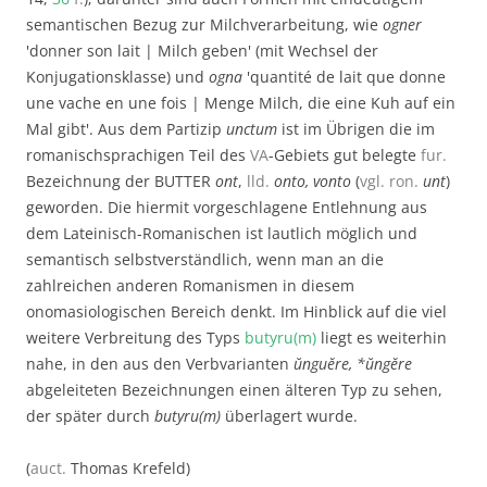
semantischen Bezug zur Milchverarbeitung, wie
ogner
'donner son lait | Milch geben' (mit Wechsel der
Konjugationsklasse) und
ogna
'quantité de lait que donne
une vache en une fois | Menge Milch, die eine Kuh auf ein
Mal gibt'. Aus dem Partizip
unctum
ist im Übrigen die im
romanischsprachigen Teil des
VA
-Gebiets gut belegte
fur.
Bezeichnung der BUTTER
ont
,
lld.
onto, vonto
(
vgl.
ron.
unt
)
geworden. Die hiermit vorgeschlagene Entlehnung aus
dem Lateinisch-Romanischen ist lautlich möglich und
semantisch selbstverständlich, wenn man an die
zahlreichen anderen Romanismen in diesem
onomasiologischen Bereich denkt. Im Hinblick auf die viel
weitere Verbreitung des Typs
butyru(m)
liegt es weiterhin
nahe, in den aus den Verbvarianten
ŭnguĕre, *ŭngĕre
abgeleiteten Bezeichnungen einen älteren Typ zu sehen,
der später durch
butyru(m)
überlagert wurde.
(
auct.
Thomas Krefeld)