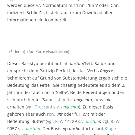
werden diese
VA
-Normdatum mit 'Lnn', 'Bnn' oder 'Cnn'
indiziert. Schließlich steht auch zum Download aller
Informationen ein Icon bereit.
(Zitieren)
(Auf Karte visualisieren)
Dieser Basistyp beruht auf
lat.
ŭnctum
‘Fett, Salbe’ und
entspricht dem Partizip Perfekt des
lat.
Verbs
ŭngere
‘schmieren’; auf Grund von Substantivierung ergab sich die
Bedeutung ‘das Fette’. Gleichzeitig bedeutete es ab dem 2.
Jahrhundert auch noch ‘Salbe’. Beide Bedeutungen finden
sich noch heute. ‘Salbe’ ist in
ita.
unguento
,
pms.
oit
erhalten (
vgl.
Treccani
s.v.
unguento
). Zu dieser Basis
gehören aber auch
ron.
unt
oder
fur.
ont
mit der
Bedeutung ‘Butter’ (
vgl.
FEW
14, 29
s.v.
unctum
;
vgl.
REW
9057
s.v.
unctum
. Der Basistyp
ancho
dürfte laut
Kluge
w