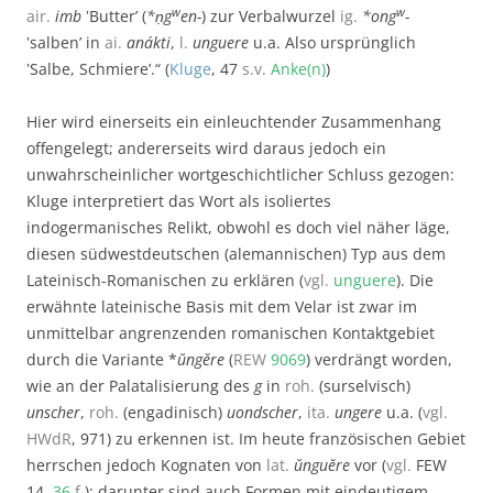
w
w
air.
imb
‛Butter’ (
*ṇg
en-
) zur Verbalwurzel
ig.
*ong
-
‛salben’ in
ai.
anákti
,
l.
unguere
u.a. Also ursprünglich
‛Salbe, Schmiere’.“ (
Kluge
, 47
s.v.
Anke(n)
)
Hier wird einerseits ein einleuchtender Zusammenhang
offengelegt; andererseits wird daraus jedoch ein
unwahrscheinlicher wortgeschichtlicher Schluss gezogen:
Kluge interpretiert das Wort als isoliertes
indogermanisches Relikt, obwohl es doch viel näher läge,
diesen südwestdeutschen (alemannischen) Typ aus dem
Lateinisch-Romanischen zu erklären (
vgl.
unguere
). Die
erwähnte lateinische Basis mit dem Velar ist zwar im
unmittelbar angrenzenden romanischen Kontaktgebiet
durch die Variante *
ŭngĕre
(
REW
9069
) verdrängt worden,
wie an der Palatalisierung des
g
in
roh.
(surselvisch)
unscher
,
roh.
(engadinisch)
uondscher
,
ita.
ungere
u.a. (
vgl.
HWdR
, 971) zu erkennen ist. Im heute französischen Gebiet
herrschen jedoch Kognaten von
lat.
ŭnguĕre
vor (
vgl.
FEW
14,
36
f.
); darunter sind auch Formen mit eindeutigem