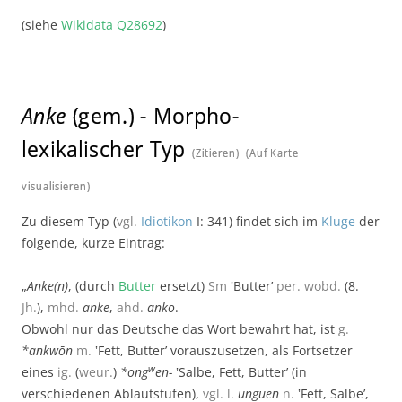
(siehe
Wikidata Q28692
)
Anke
(gem.)
-
Morpho-
lexikalischer Typ
(Zitieren)
(Auf Karte
visualisieren)
Zu diesem Typ (
vgl.
Idiotikon
I: 341) findet sich im
Kluge
der
folgende, kurze Eintrag:
„
Anke(n)
, (durch
Butter
ersetzt)
Sm
‛Butter’
per.
wobd.
(8.
Jh.
),
mhd.
anke
,
ahd.
anko
.
Obwohl nur das Deutsche das Wort bewahrt hat, ist
g.
*ankwōn
m.
‛Fett, Butter’ vorauszusetzen, als Fortsetzer
w
eines
ig.
(
weur.
)
*ong
en-
‛Salbe, Fett, Butter’ (in
verschiedenen Ablautstufen),
vgl.
l.
unguen
n.
‛Fett, Salbe’,