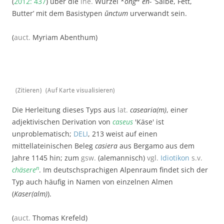
(
2012: 437
) über die
ine.
Wurzel *
ong
en-
‛Salbe, Fett,
Butter’ mit dem Basistypen
ŭnctum
urverwandt sein.
(
auct.
Myriam Abenthum)
(Zitieren)
(Auf Karte visualisieren)
Die Herleitung dieses Typs aus
lat.
casearia(m)
, einer
adjektivischen Derivation von
caseus
'Käse' ist
unproblematisch;
DELI
, 213 weist auf einen
mittellateinischen Beleg
casiera
aus Bergamo aus dem
Jahre 1145 hin; zum
gsw.
(alemannisch)
vgl.
Idiotikon
s.v.
n
chäsere
. Im deutschsprachigen Alpenraum findet sich der
Typ auch häufig in Namen von einzelnen Almen
(
Kaser(alm)
).
(
auct.
Thomas Krefeld)