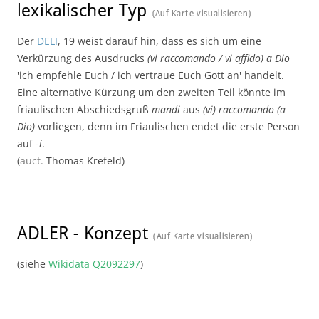
lexikalischer Typ
(Auf Karte visualisieren)
Der
DELI
, 19 weist darauf hin, dass es sich um eine
Verkürzung des Ausdrucks
(vi raccomando / vi affido) a Dio
'ich empfehle Euch / ich vertraue Euch Gott an' handelt.
Eine alternative Kürzung um den zweiten Teil könnte im
friaulischen Abschiedsgruß
mandi
aus
(vi) raccomando (a
Dio)
vorliegen, denn im Friaulischen endet die erste Person
auf -
i
.
(
auct.
Thomas Krefeld)
ADLER
-
Konzept
(Auf Karte visualisieren)
(siehe
Wikidata Q2092297
)