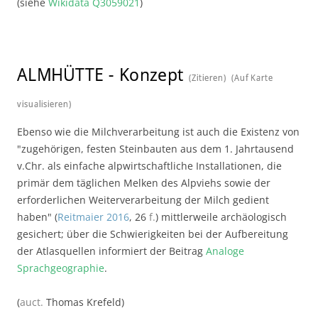
(siehe
Wikidata Q3059021
)
ALMHÜTTE
-
Konzept
(Zitieren)
(Auf Karte
visualisieren)
Ebenso wie die Milchverarbeitung ist auch die Existenz von
"zugehörigen, festen Steinbauten aus dem 1. Jahrtausend
v.Chr. als einfache alpwirtschaftliche Installationen, die
primär dem täglichen Melken des Alpviehs sowie der
erforderlichen Weiterverarbeitung der Milch gedient
haben" (
Reitmaier 2016
, 26
f.
) mittlerweile archäologisch
gesichert; über die Schwierigkeiten bei der Aufbereitung
der Atlasquellen informiert der Beitrag
Analoge
Sprachgeographie
.
(
auct.
Thomas Krefeld)