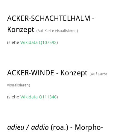
ACKER-SCHACHTELHALM
-
Konzept
(Auf Karte visualisieren)
(siehe
Wikidata Q107592
)
ACKER-WINDE
-
Konzept
(Auf Karte
visualisieren)
(siehe
Wikidata Q111346
)
adieu / addio
(roa.)
-
Morpho-