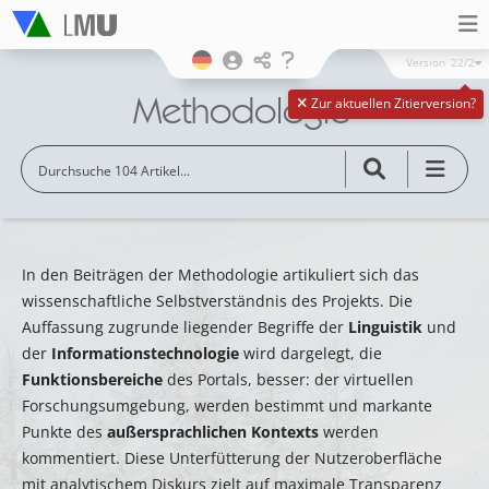
Version
22/2
Methodologie
Zur aktuellen Zitierversion?
In den Beiträgen der Methodologie artikuliert sich das
wissenschaftliche Selbstverständnis des Projekts. Die
Auffassung zugrunde liegender Begriffe der
Linguistik
und
der
Informationstechnologie
wird dargelegt, die
Funktionsbereiche
des Portals, besser: der virtuellen
Forschungsumgebung, werden bestimmt und markante
Punkte des
außersprachlichen Kontexts
werden
kommentiert. Diese Unterfütterung der Nutzeroberfläche
mit analytischem Diskurs zielt auf maximale Transparenz