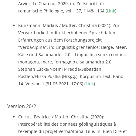
Arvier, Le Château, 2020, in: Zeitschrift für
romanische Philologie, vol. 137, 1148-1164 (
Link
)
Kunzmann, Markus / Mutter, Christina (2021): Zur
Verwertbarkeit indirekt erhobener Sprachdaten:
Erfahrungen aus dem Forschungsprojekt
"VerbaAlpina", in: Linguistik grenzenlos: Berge, Meer,
Käse und Salamander 2.0 – Linguistica senza confini:
montagna, mare, formaggio e salamandra 2.0.
Stephan Lücke/Noemi Piredda/Sebastian
Postlep/Elissa Pustka (Hrsgg.). Korpus im Text, Band
14. Version 1 (31.05.2021, 17:06) (
Link
)
Version 20/2
Colcuc, Beatrice / Mutter, Christina (2020):
Interopérabilité des données géolinguistiques à
l’exemple du projet VerbaAlpina, Lille, in: Bien Dire et