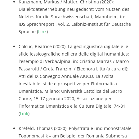
Kunzmann, Markus / Mutter, Christina (2020):
Dialektdatenerhebung neu gedacht: Vom Nutzen des
Netztes für die Sprachwissenschaft, Mannheim, in:
IDS Sprachreport , vol. 2, Leibniz-Institut für Deutsche
Sprache (
Link
)
Colcuc, Beatrice (2020): La geolinguistica digitale e le
sfide lessicografiche nell'era delle digital humanities:
l'esempio di VerbaAlpina, in: Cristina Marras / Marco
Passarotti / Greta Franzini / Eleonora Litta (a cura di):
Atti del IX Convegno Annuale AIUCD. La svolta
inevitabile: sfide e prospettive per l'Informatica
Umanistica. Milano: Università Cattolica del Sacro
Cuore, 15-17 gennaio 2020, Associazione per
l’Informatica Umanistica e la Cultura Digitale, 74-81
(
Link
)
Krefeld, Thomas (2020): Polystratale und monostratale
Toponomastik – am Beispiel der Romania Submersa