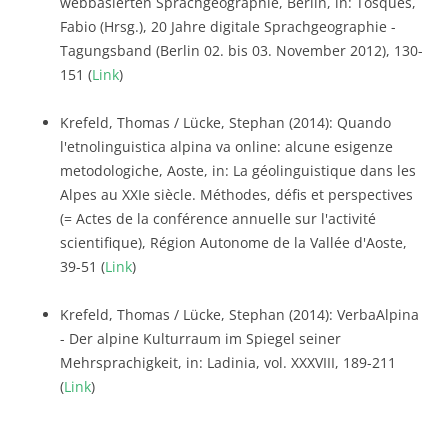
webbasierten Sprachgeographie, Berlin, in: Tosques,
Fabio (Hrsg.), 20 Jahre digitale Sprachgeographie -
Tagungsband (Berlin 02. bis 03. November 2012), 130-
151 (
Link
)
Krefeld, Thomas / Lücke, Stephan (2014): Quando
l'etnolinguistica alpina va online: alcune esigenze
metodologiche, Aoste, in: La géolinguistique dans les
Alpes au XXIe siècle. Méthodes, défis et perspectives
(= Actes de la conférence annuelle sur l'activité
scientifique), Région Autonome de la Vallée d'Aoste,
39-51 (
Link
)
Krefeld, Thomas / Lücke, Stephan (2014): VerbaAlpina
- Der alpine Kulturraum im Spiegel seiner
Mehrsprachigkeit, in: Ladinia, vol. XXXVIII, 189-211
(
Link
)