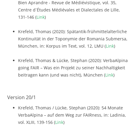
Bien Aprandre - Revue de Médiévistique, vol. 35,
Centre d`Études Médiévales et Dialectales de Lille,
131-146 (
Link
)
Krefeld, Thomas (2020): Spätantik-frühmittelalterliche
Kontinuität in der Toponymie der Romania Submersa,
München, in: Korpus im Text, vol. 12, LMU (
Link
)
Krefeld, Thomas & Lücke, Stephan (2020): VerbaAlpina
going FAIR – Was ein Projekt zu seiner Nachhaltigkeit
beitragen kann (und was nicht), München (
Link
)
Version 20/1
Krefeld, Thomas / Lücke, Stephan (2020): 54 Monate
VerbaAlpina – auf dem Weg zur FAIRness, in: Ladinia,
vol. XLIII, 139-156 (
Link
)