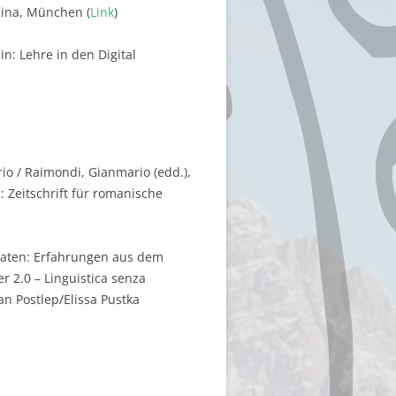
pina, München (
Link
)
n: Lehre in den Digital
io / Raimondi, Gianmario (edd.),
in: Zeitschrift für romanische
hdaten: Erfahrungen aus dem
r 2.0 – Linguistica senza
n Postlep/Elissa Pustka