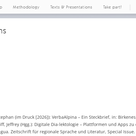
ap
Methodology
Texts & Presentations
Take part!
ns
tephan (im Druck [2026]): VerbaAlpina – Ein Steckbrief, in: Birken
ff, Jeffrey (Hgg.): Digitale Dia-lektologie – Plattformen und Apps z
ua. Zeitschrift für regionale Sprache und Literatur, Special Issue.