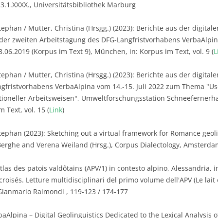
3.1.XXXX., Universitätsbibliothek Marburg
ephan / Mutter, Christina (Hrsgg.) (2023): Berichte aus der digitalen
 der zweiten Arbeitstagung des DFG-Langfristvorhabens VerbaAlpi
06.2019 (Korpus im Text 9), München, in: Korpus im Text, vol. 9 (
L
phan / Mutter, Christina (Hrsgg.) (2023): Berichte aus der digitalen 
gfristvorhabens VerbaAlpina vom 14.-15. Juli 2022 zum Thema "Us
tioneller Arbeitsweisen", Umweltforschungsstation Schneefernerha
 Text, vol. 15 (
Link
)
tephan (2023): Sketching out a virtual framework for Romance geoling
rghe and Verena Weiland (Hrsg.), Corpus Dialectology, Amsterdam
tlas des patois valdôtains (APV/1) in contesto alpino, Alessandria, in
roisés. Letture multidisciplinari del primo volume dell'APV (Le lait et
Gianmario Raimondi , 119-123 / 174-177
aAlpina – Digital Geolinguistics Dedicated to the Lexical Analysis o