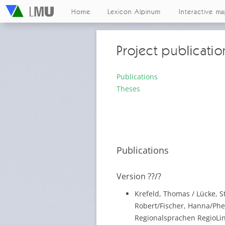
Home
Lexicon Alpinum
Interactive m
Project publicatio
Publications
Theses
Publications
Version ??/?
Krefeld, Thomas / Lücke, S
Robert/Fischer, Hanna/Phei
Regionalsprachen RegioLing