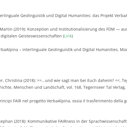
terlinguale Geolinguistik und Digital Humanities: das Projekt Verb
 Martin (2019): Konzeption und Institutionalisierung des FDM — au
digitalen Geisteswissenschaften (
Link
)
rbaAlpina – interlinguale Geolinguistik und Digital Humanities, Mü
 Christina (2018): >>...und wie sagt man bei Euch daheim? <<, Teg
chichte, Menschen und Landschaft, vol. 168, Tegernseer Tal Verlag, 
rincipi FAIR nel progetto VerbaAlpina, ossia il trasferimento della ge
Stephan (2018): Kommunikative FAIRness in der Sprachwissenscha