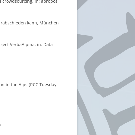
il crowdsourcing, in: apropos
o verabschieden kann, München
roject VerbaAlpina, in: Data
ion in the Alps [RCC Tuesday
)