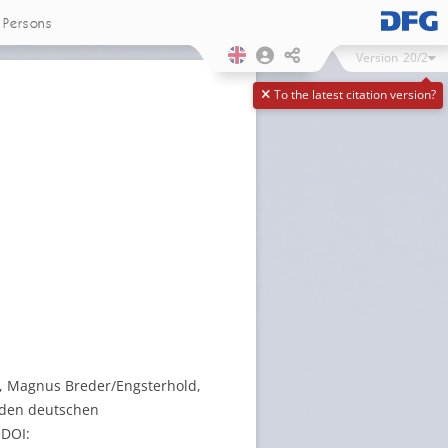
Persons
Version
20/2
To the latest citation version?
es, Magnus Breder/Engsterhold,
u den deutschen
 DOI: