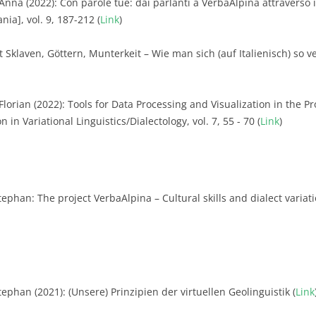
 Anna (2022): Con parole tue: dai parlanti a VerbaAlpina attraverso 
ia], vol. 9, 187-212 (
Link
)
t Sklaven, Göttern, Munterkeit – Wie man sich (auf Italienisch) s
 Florian (2022): Tools for Data Processing and Visualization in the P
 in Variational Linguistics/Dialectology, vol. 7, 55 - 70 (
Link
)
tephan: The project VerbaAlpina – Cultural skills and dialect variat
ephan (2021): (Unsere) Prinzipien der virtuellen Geolinguistik (
Link