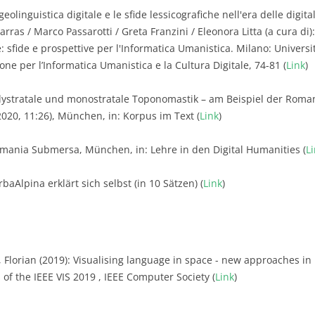
geolinguistica digitale e le sfide lessicografiche nell'era delle digit
arras / Marco Passarotti / Greta Franzini / Eleonora Litta (a cura di
e: sfide e prospettive per l'Informatica Umanistica. Milano: Universi
ne per l’Informatica Umanistica e la Cultura Digitale, 74-81 (
Link
)
olystratale und monostratale Toponomastik – am Beispiel der Roma
2020, 11:26), München, in: Korpus im Text (
Link
)
omania Submersa, München, in: Lehre in den Digital Humanities (
L
baAlpina erklärt sich selbst (in 10 Sätzen) (
Link
)
, Florian (2019): Visualising language in space - new approaches in 
of the IEEE VIS 2019 , IEEE Computer Society (
Link
)