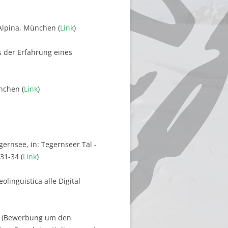
aAlpina, München (
Link
)
s der Erfahrung eines
nchen (
Link
)
ernsee, in: Tegernseer Tal -
31-34 (
Link
)
olinguistica alle Digital
ft (Bewerbung um den