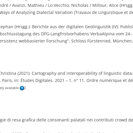
ndré / Avanzi, Mathieu / Lo Vecchio, Nicholas / Millour, Alice (Hrsg
Ways of Analyzing Dialectal Variation (Travaux de Linguistique et de
ephan (Hrsgg.): Berichte aus der digitalen Geolinguistik (IV): Publi
Abschlusstagung des DFG-Langfristvorhabens VerbaAlpina vom 24.
ersistenz webbasierter Forschung", Schloss Fürstenried, München,
hristina (2021): Cartography and interoperability of linguistic data: 
 Paris, in: Études Digitales. 2021 – 1. n° 11. Ordre numérique et dé
)
ely available
tegie di resa grafica delle consonanti palatali nei contributi crowd 