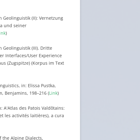
 Geolinguistik (II): Vernetzung
na und seiner
ink
)
Geolinguistik (III). Dritte
er Interfaces/User Experience
us (Zugspitze) (Korpus im Text
uistics, in: Elissa Pustka,
, Benjamins, 198–216 (
Link
)
: A'Atlas des Patois Valdôtains:
 les activités laitières), a cura
f the Alpine Dialects,