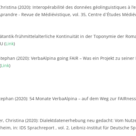
Christina (2020): Interopérabilité des données géolinguistiques à l
n Aprandre - Revue de Médiévistique, vol. 35, Centre d`Études Médiéva
pätantik-frühmittelalterliche Kontinuität in der Toponymie der Ro
U (
Link
)
tephan (2020): VerbaAlpina going FAIR – Was ein Projekt zu seiner
(
Link
)
tephan (2020): 54 Monate VerbaAlpina – auf dem Weg zur FAIRness, in
, Christina (2020): Dialektdatenerhebung neu gedacht: Vom Nutze
im, in: IDS Sprachreport , vol. 2, Leibniz-Institut für Deutsche Sp