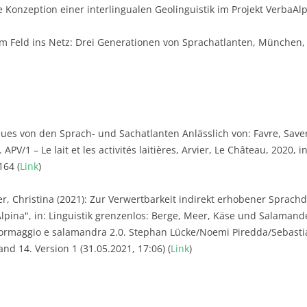
e Konzeption einer interlingualen Geolinguistik im Projekt VerbaAl
m Feld ins Netz: Drei Generationen von Sprachatlanten, München, i
ues von den Sprach- und Sachatlanten Anlässlich von: Favre, Saver
 APV/1 – Le lait et les activités laitières, Arvier, Le Château, 2020, 
164 (
Link
)
, Christina (2021): Zur Verwertbarkeit indirekt erhobener Sprac
pina", in: Linguistik grenzenlos: Berge, Meer, Käse und Salamande
formaggio e salamandra 2.0. Stephan Lücke/Noemi Piredda/Sebastia
and 14. Version 1 (31.05.2021, 17:06) (
Link
)