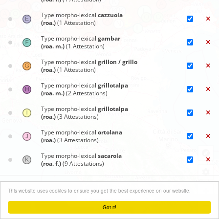
Type morpho-lexical
cazzuola
(roa.)
(1 Attestation)
Type morpho-lexical
gambar
(roa. m.)
(1 Attestation)
Type morpho-lexical
grillon / grillo
(roa.)
(1 Attestation)
Type morpho-lexical
grillotalpa
(roa. m.)
(2 Attestations)
Type morpho-lexical
grillotalpa
(roa.)
(3 Attestations)
Type morpho-lexical
ortolana
(roa.)
(3 Attestations)
Type morpho-lexical
sacarola
(roa. f.)
(9 Attestations)
Type morpho-lexical
sacarola (roa.)
Cartes synoptiques
(5 Attestations)
+
This website uses cookies to ensure you get the best experience on our website.
Fermer le menu
Type morpho-lexical
Schergrille
−
Got it!
(gem.)
(1 Attestation)
Leaflet
| ©
OpenStreetMap
contributors