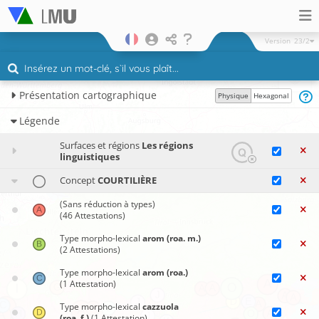
Version
23/2
Présentation cartographique
Physique
Hexagonal
Légende
Surfaces et régions
Les régions
linguistiques
Concept
COURTILIÈRE
(Sans réduction à types)
(46 Attestations)
Type morpho-lexical
arom (roa. m.)
(2 Attestations)
Type morpho-lexical
arom (roa.)
(1 Attestation)
Type morpho-lexical
cazzuola
(roa. f.)
(1 Attestation)