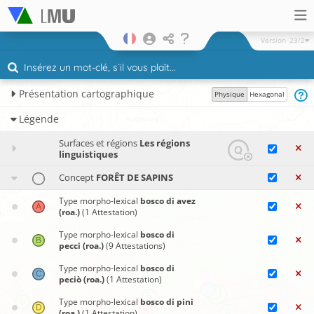
Version
23/2
Présentation cartographique
Physique
Hexagonal
Légende
Surfaces et régions
Les régions
linguistiques
Concept
FORÊT DE SAPINS
Type morpho-lexical
bosco di avez
(roa.)
(1 Attestation)
Type morpho-lexical
bosco di
pecci (roa.)
(9 Attestations)
Type morpho-lexical
bosco di
peciò (roa.)
(1 Attestation)
Type morpho-lexical
bosco di pini
(roa.)
(1 Attestation)