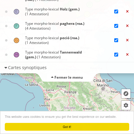
Type morpho-lexical
Holz (gem.)
(1 Attestation)
Type morpho-lexical
paghera (roa.)
(4 Attestations)
Type morpho-lexical
peció (roa.)
(1 Attestation)
Type morpho-lexical
Tannenwald
(gem.)
(1 Attestation)
Cartes synoptiques
Fermer le menu
+
This website uses cookies to ensure you get the best experience on our website.
−
Got it!
Leaflet
| ©
OpenStreetMap
contributors