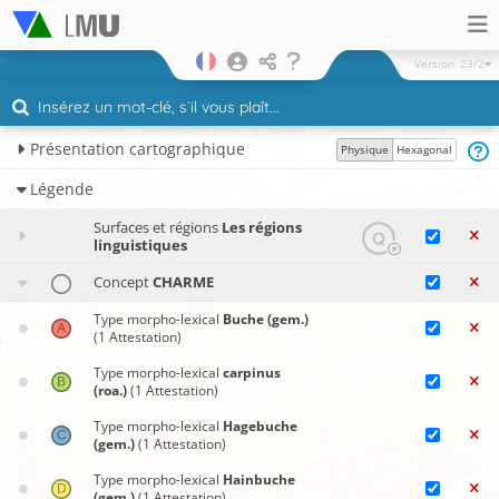
Version
23/2
Présentation cartographique
Physique
Hexagonal
Légende
Surfaces et régions
Les régions
linguistiques
Concept
CHARME
Type morpho-lexical
Buche (gem.)
(1 Attestation)
Type morpho-lexical
carpinus
(roa.)
(1 Attestation)
Type morpho-lexical
Hagebuche
(gem.)
(1 Attestation)
Type morpho-lexical
Hainbuche
(gem.)
(1 Attestation)