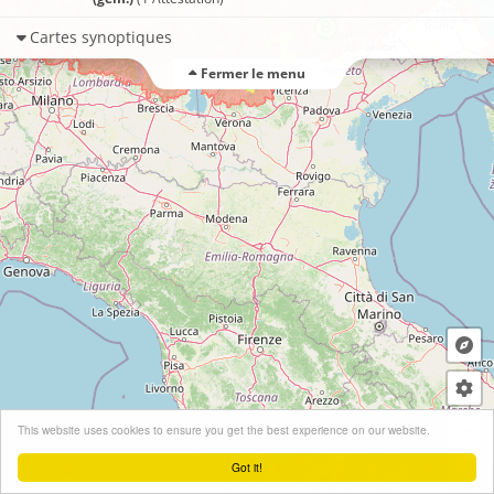
Cartes synoptiques
Fermer le menu
+
This website uses cookies to ensure you get the best experience on our website.
−
Got it!
Leaflet
| ©
OpenStreetMap
contributors