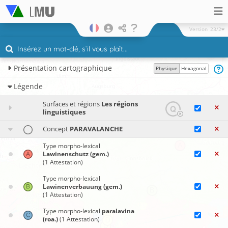
Version
23/2
Présentation cartographique
Physique
Hexagonal
Légende
Surfaces et régions
Les régions
linguistiques
Concept
PARAVALANCHE
Type morpho-lexical
Lawinenschutz (gem.)
(1 Attestation)
Type morpho-lexical
Lawinenverbauung (gem.)
(1 Attestation)
Type morpho-lexical
paralavina
(roa.)
(1 Attestation)