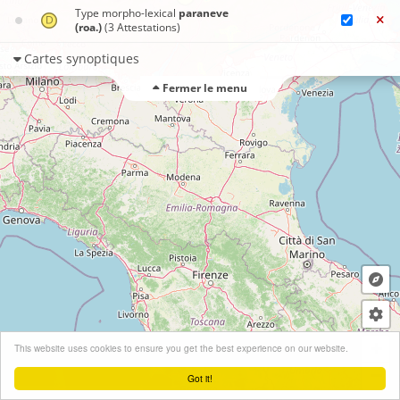
Type morpho-lexical
paraneve
(roa.)
(3 Attestations)
Cartes synoptiques
Fermer le menu
+
This website uses cookies to ensure you get the best experience on our website.
−
Got it!
Leaflet
| ©
OpenStreetMap
contributors