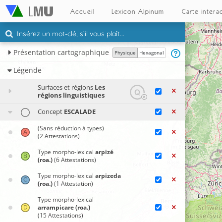
Accueil
Lexicon Alpinum
Carte intera
Présentation cartographique
Physique
Hexagonal
Légende
Surfaces et régions
Les
régions linguistiques
Concept
ESCALADE
(Sans réduction à types)
(2 Attestations)
Type morpho-lexical
arpizé
(roa.)
(6 Attestations)
Type morpho-lexical
arpizeda
(roa.)
(1 Attestation)
Type morpho-lexical
arrampicare (roa.)
(15 Attestations)