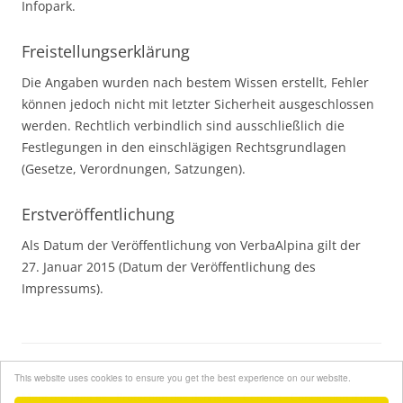
Infopark.
Freistellungserklärung
Die Angaben wurden nach bestem Wissen erstellt, Fehler
können jedoch nicht mit letzter Sicherheit ausgeschlossen
werden. Rechtlich verbindlich sind ausschließlich die
Festlegungen in den einschlägigen Rechtsgrundlagen
(Gesetze, Verordnungen, Satzungen).
Erstveröffentlichung
Als Datum der Veröffentlichung von VerbaAlpina gilt der
27. Januar 2015 (Datum der Veröffentlichung des
Impressums).
En ligne depuis 2015
This website uses cookies to ensure you get the best experience on our website.
Mentions légales
-
Protection des données
-
Contact
-
Concession d'une