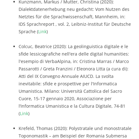
Kunzmann, Markus / Mutter, Christina (2020):
Dialektdatenerhebung neu gedacht: Vom Nutzen des
Netztes für die Sprachwissenschaft, Mannheim, in:
IDS Sprachreport , vol. 2, Leibniz-Institut für Deutsche
Sprache (
Link
)
Colcuc, Beatrice (2020): La geolinguistica digitale e le
sfide lessicografiche nell'era delle digital humanities:
l'esempio di VerbaAlpina, in: Cristina Marras / Marco
Passarotti / Greta Franzini / Eleonora Litta (a cura di):
Atti del IX Convegno Annuale AIUCD. La svolta
inevitabile: sfide e prospettive per l'Informatica
Umanistica. Milano: Università Cattolica del Sacro
Cuore, 15-17 gennaio 2020, Associazione per
l’Informatica Umanistica e la Cultura Digitale, 74-81
(
Link
)
Krefeld, Thomas (2020): Polystratale und monostratale
Toponomastik – am Beispiel der Romania Submersa