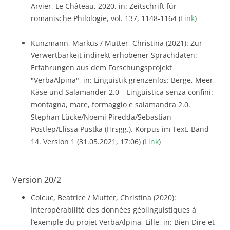
Arvier, Le Château, 2020, in: Zeitschrift für
romanische Philologie, vol. 137, 1148-1164 (
Link
)
Kunzmann, Markus / Mutter, Christina (2021): Zur
Verwertbarkeit indirekt erhobener Sprachdaten:
Erfahrungen aus dem Forschungsprojekt
"VerbaAlpina", in: Linguistik grenzenlos: Berge, Meer,
Käse und Salamander 2.0 – Linguistica senza confini:
montagna, mare, formaggio e salamandra 2.0.
Stephan Lücke/Noemi Piredda/Sebastian
Postlep/Elissa Pustka (Hrsgg.). Korpus im Text, Band
14. Version 1 (31.05.2021, 17:06) (
Link
)
Version 20/2
Colcuc, Beatrice / Mutter, Christina (2020):
Interopérabilité des données géolinguistiques à
l’exemple du projet VerbaAlpina, Lille, in: Bien Dire et