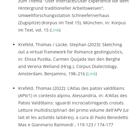
zum Thema "User Interfaces/User Experience vor dem
Hintergrund traditioneller Arbeitsweisen",
Umweltforschungsstation Schneefernerhaus
(Zugspitze) (Korpus im Text 15), München, in: Korpus
im Text, vol. 15 (
Link
)
Krefeld, Thomas / Lücke, Stephan (2023): Sketching
out a virtual framework for Romance geolinguistics,
in: Elissa Pustka, Carmen Quijada Van den Berghe
and Verena Weiland (Hrsg.), Corpus Dialectology,
Amsterdam, Benjamins, 198–216 (
Link
)
Krefeld, Thomas (2022): L’Atlas des patois valdôtains
(APV/1) in contesto alpino, Alessandria, in: A'Atlas des
Patois Valdôtains: sguardi incrociati/regards croisés.
Letture multidisciplinari del primo volume dell'APV (Le
lait et les activités laitières), a cura di Paolo Benedetto
Mas e Gianmario Raimondi , 119-123 / 174-177