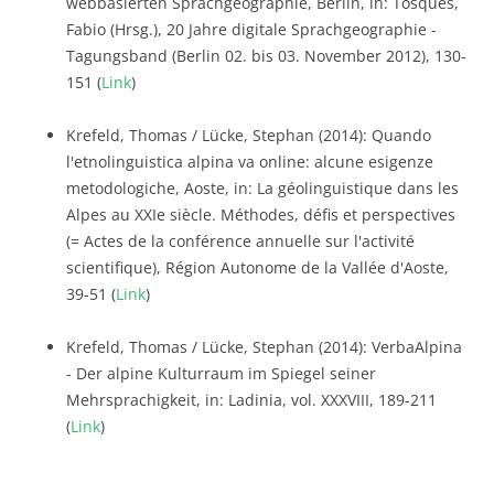
webbasierten Sprachgeographie, Berlin, in: Tosques,
Fabio (Hrsg.), 20 Jahre digitale Sprachgeographie -
Tagungsband (Berlin 02. bis 03. November 2012), 130-
151 (
Link
)
Krefeld, Thomas / Lücke, Stephan (2014): Quando
l'etnolinguistica alpina va online: alcune esigenze
metodologiche, Aoste, in: La géolinguistique dans les
Alpes au XXIe siècle. Méthodes, défis et perspectives
(= Actes de la conférence annuelle sur l'activité
scientifique), Région Autonome de la Vallée d'Aoste,
39-51 (
Link
)
Krefeld, Thomas / Lücke, Stephan (2014): VerbaAlpina
- Der alpine Kulturraum im Spiegel seiner
Mehrsprachigkeit, in: Ladinia, vol. XXXVIII, 189-211
(
Link
)