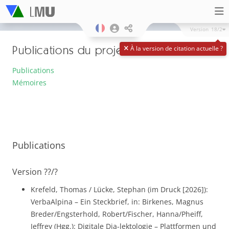
Version
18/2
Publications du projet
À la version de citation actuelle ?
Publications
Mémoires
Publications
Version ??/?
Krefeld, Thomas / Lücke, Stephan (im Druck [2026]):
VerbaAlpina – Ein Steckbrief, in: Birkenes, Magnus
Breder/Engsterhold, Robert/Fischer, Hanna/Pheiff,
Jeffrey (Hgg.): Digitale Dia-lektologie – Plattformen und