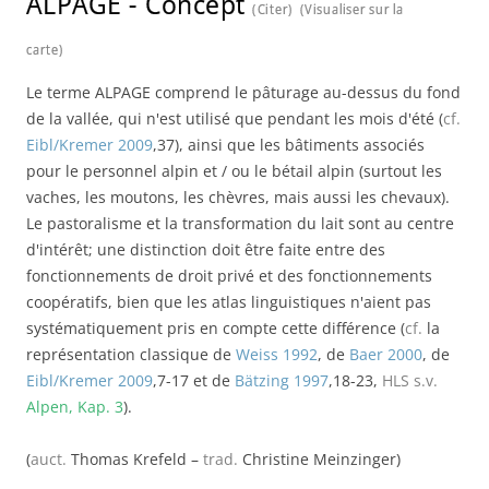
ALPAGE
-
Concept
(Citer)
(Visualiser sur la
carte)
Le terme ALPAGE comprend le pâturage au-dessus du fond
de la vallée, qui n'est utilisé que pendant les mois d'été (
cf.
Eibl/Kremer 2009
,37), ainsi que les bâtiments associés
pour le personnel alpin et / ou le bétail alpin (surtout les
vaches, les moutons, les chèvres, mais aussi les chevaux).
Le pastoralisme et la transformation du lait sont au centre
d'intérêt; une distinction doit être faite entre des
fonctionnements de droit privé et des fonctionnements
coopératifs, bien que les atlas linguistiques n'aient pas
systématiquement pris en compte cette différence (
cf.
la
représentation classique de
Weiss 1992
, de
Baer 2000
, de
Eibl/Kremer 2009
,7-17 et de
Bätzing 1997
,18-23,
HLS
s.v.
Alpen, Kap. 3
).
(
auct.
Thomas Krefeld –
trad.
Christine Meinzinger)