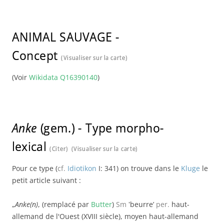
ANIMAL SAUVAGE
-
Concept
(Visualiser sur la carte)
(Voir
Wikidata Q16390140
)
Anke
(gem.)
-
Type morpho-
lexical
(Citer)
(Visualiser sur la carte)
Pour ce type (
cf.
Idiotikon
I: 341) on trouve dans le
Kluge
le
petit article suivant :
„
Anke(n)
, (remplacé par
Butter
)
Sm
‛beurre’
per.
haut-
allemand de l'Ouest (XVIII siècle), moyen haut-allemand