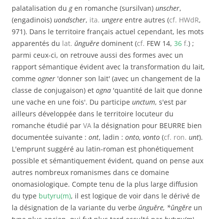
palatalisation du
g
en romanche (sursilvan)
unscher
,
(engadinois)
uondscher
,
ita.
ungere
entre autres (
cf.
HWdR
,
971). Dans le territoire français actuel cependant, les mots
apparentés du
lat.
ŭnguĕre
dominent (
cf.
FEW 14,
36
f.
) ;
parmi ceux-ci, on retrouve aussi des formes avec un
rapport sémantique évident avec la transformation du lait,
comme
ogner
'donner son lait' (avec un changement de la
classe de conjugaison) et
ogna
'quantité de lait que donne
une vache en une fois'. Du participe
unctum
, s'est par
ailleurs développée dans le territoire locuteur du
romanche étudié par
VA
la désignation pour BEURRE bien
documentée suivante :
ont
, ladin :
onto, vonto
(
cf.
ron.
unt
).
L'emprunt suggéré au latin-roman est phonétiquement
possible et sémantiquement évident, quand on pense aux
autres nombreux romanismes dans ce domaine
onomasiologique. Compte tenu de la plus large diffusion
du type
butyru(m)
, il est logique de voir dans le dérivé de
la désignation de la variante du verbe
ŭnguĕre, *ŭngĕre
un