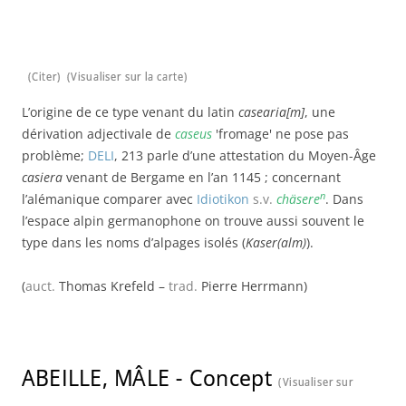
(Citer)
(Visualiser sur la carte)
L’origine de ce type venant du latin
casearia[m]
, une
dérivation adjectivale de
caseus
'fromage' ne pose pas
problème;
DELI
, 213 parle d’une attestation du Moyen-Âge
casiera
venant de Bergame en l’an 1145 ; concernant
n
l’alémanique comparer avec
Idiotikon
s.v.
chäsere
. Dans
l’espace alpin germanophone on trouve aussi souvent le
type dans les noms d’alpages isolés (
Kaser(alm)
).
(
auct.
Thomas Krefeld –
trad.
Pierre Herrmann)
ABEILLE, MÂLE
-
Concept
(Visualiser sur