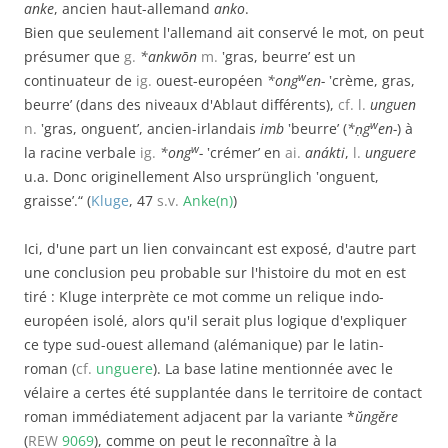
anke
, ancien haut-allemand
anko
.
Bien que seulement l'allemand ait conservé le mot, on peut
présumer que
g.
*ankwōn
m.
‛gras, beurre’ est un
w
continuateur de
ig.
ouest-européen
*ong
en-
‛crème, gras,
beurre’ (dans des niveaux d'Ablaut différents),
cf.
l.
unguen
w
n.
‛gras, onguent’, ancien-irlandais
imb
‛beurre’ (
*ṇg
en-
) à
w
la racine verbale
ig.
*ong
-
‛crémer’ en
ai.
anákti
,
l.
unguere
u.a. Donc originellement Also ursprünglich ‛onguent,
graisse’.“ (
Kluge
, 47
s.v.
Anke(n)
)
Ici, d'une part un lien convaincant est exposé, d'autre part
une conclusion peu probable sur l'histoire du mot en est
tiré : Kluge interprète ce mot comme un relique indo-
européen isolé, alors qu'il serait plus logique d'expliquer
ce type sud-ouest allemand (alémanique) par le latin-
roman (
cf.
unguere
). La base latine mentionnée avec le
vélaire a certes été supplantée dans le territoire de contact
roman immédiatement adjacent par la variante *
ŭngĕre
(
REW
9069
), comme on peut le reconnaître à la