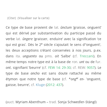
(Citer)
(Visualiser sur la carte)
Ce type de base provient de
lat.
ŭnctum
‘graisse, onguent’
qui est dérivé par substantivation du participe passé du
verbe
lat.
ŭngere
‘graisser, enduire’ avec la signification ‘ce
e
qui est gras’. Dès le 2
siècle s'ajoutait le sens d''onguent',
les deux acceptions s'étant conservées à nos jours, p.ex.
dans
ita.
unguento
ou
pms.
oit
‘Salbe’ (
cf.
Treccani
). En
même temps notre type est à la base de
ron.
unt
ou de
fur.
ont
, signifiant 'beurre' (
cf.
FEW 14: 29-30
;
cf.
REW
: 9057
). Le
type de base
ancho
est sans doute rattaché au même
w
étymon que notre type de base (
cf.
*
ong
en-
‛onguent,
gaisse, beurre’,
cf.
Kluge
(
2012: 437
).
(
auct.
Myriam Abenthum –
trad.
Sonja Schwedler-Stängl)