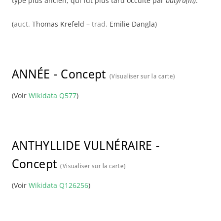
type plus ancien, qui fut plus tard occulté par
butyru(m)
.
(
auct.
Thomas Krefeld –
trad.
Emilie Dangla)
ANNÉE
-
Concept
(Visualiser sur la carte)
(Voir
Wikidata Q577
)
ANTHYLLIDE VULNÉRAIRE
-
Concept
(Visualiser sur la carte)
(Voir
Wikidata Q126256
)