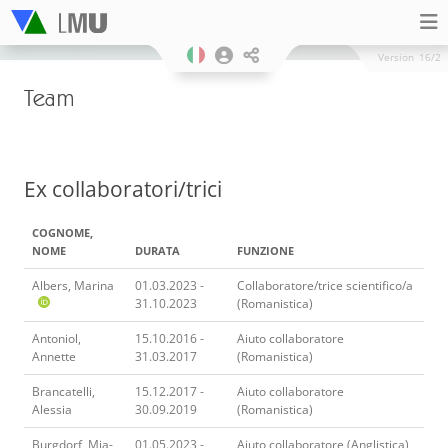
Version
16/2
Team
Ex collaboratori/trici
COGNOME,
NOME
DURATA
FUNZIONE
Albers, Marina
01.03.2023 -
Collaboratore/trice scientifico/a
31.10.2023
(Romanistica)
Antoniol,
15.10.2016 -
Aiuto collaboratore
Annette
31.03.2017
(Romanistica)
Brancatelli,
15.12.2017 -
Aiuto collaboratore
Alessia
30.09.2019
(Romanistica)
Burgdorf, Mia-
01.05.2023 -
Aiuto collaboratore (Anglistica)