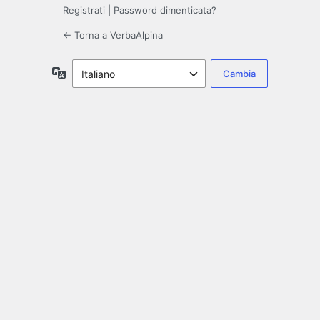
Registrati
|
Password dimenticata?
← Torna a VerbaAlpina
Lingua