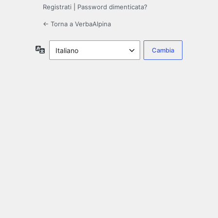
Registrati
|
Password dimenticata?
← Torna a VerbaAlpina
Lingua