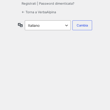
Registrati
|
Password dimenticata?
← Torna a VerbaAlpina
Lingua