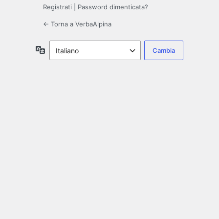
Registrati
|
Password dimenticata?
← Torna a VerbaAlpina
Lingua