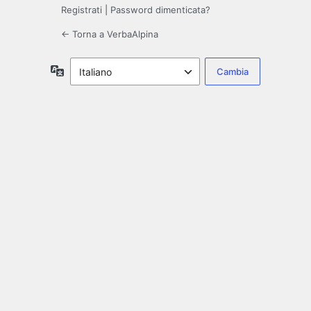
Registrati
|
Password dimenticata?
← Torna a VerbaAlpina
Lingua