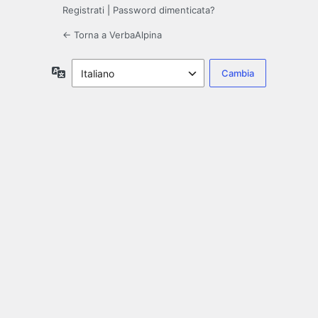
Registrati
|
Password dimenticata?
← Torna a VerbaAlpina
Lingua