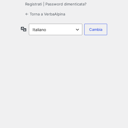
Registrati
|
Password dimenticata?
← Torna a VerbaAlpina
Lingua