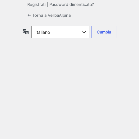
Registrati
|
Password dimenticata?
← Torna a VerbaAlpina
Lingua