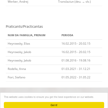
Werber, Andrej
Translaziun (deu. → slv.)
Praticants/Practicantas
NUM DA FAMIGLIA, PRENUM
PERIODA
Heyrowsky, Elias
16.02.2015 - 20.02.15
Heyrowsky, Jakob
16.02.2015 - 20.02.15
Heyrowsky, Jakob
01.08.2016 - 19.08.16
Rodella, Anna
01.03.2021 - 31.12.21
Fiori, Stefano
01.05.2022 - 31.05.22
This website uses cookies to ensure you get the best experience on our website.
Online seit 2015(!!!)
Got it!
Impressum
-
Protecziun da datas
-
Contact
-
Licenziament