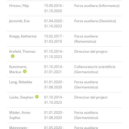
Hristov, Filip
15.09.2016 -
Forza auxiliara (Informatica)
31.10.2020
Jezovnik, Eva
01.04.2020 -
Forza auxiliara (Slavistica)
31.10.2023
Knapp, Katharina
15.02.2017 -
Forza auxiliara
31.03.2019
(Romanistica)
Krefeld, Thomas
01.10.2014 -
Direcziun dal project
31.10.2023
Kunzmann,
01.10.2014 -
Collavuratur/a scientific/a
Markus
31.01.2021
(Germanistica)
Lang, Rebekka
01.01.2020 -
Forza auxiliara
31.08.2020
(Germanistica)
Lücke, Stephan
01.10.2014 -
Direcziun dal project
31.10.2023
Mäder, Anna-
01.01.2020 -
Forza auxiliara
Sophia
31.08.2020
(Germanistica)
Meinzinger,
01.05.2020 -
Forza auxiliara