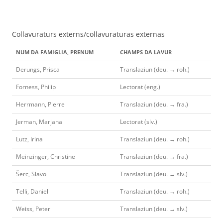
Collavuraturs externs/collavuraturas externas
NUM DA FAMIGLIA, PRENUM
CHAMPS DA LAVUR
Derungs, Prisca
Translaziun (deu. → roh.)
Forness, Philip
Lectorat (eng.)
Herrmann, Pierre
Translaziun (deu. → fra.)
Jerman, Marjana
Lectorat (slv.)
Lutz, Irina
Translaziun (deu. → roh.)
Meinzinger, Christine
Translaziun (deu. → fra.)
Šerc, Slavo
Translaziun (deu. → slv.)
Telli, Daniel
Translaziun (deu. → roh.)
Weiss, Peter
Translaziun (deu. → slv.)