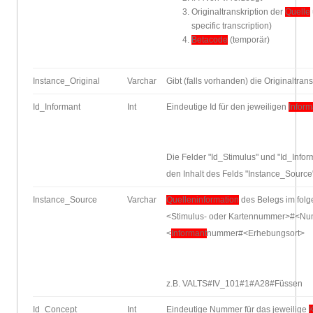
Originaltranskription der
Quelle
specific transcription)
Betacode
(temporär)
Instance_Original
Varchar
Gibt (falls vorhanden) die Originaltran
Id_Informant
Int
Eindeutige Id für den jeweiligen
Infor
Die Felder "Id_Stimulus" und "Id_In
den Inhalt des Felds "Instance_Source
Instance_Source
Varchar
Quelleninformation
des Belegs im fol
<Stimulus- oder Kartennummer>#<Num
<
Informant
nummer#<Erhebungsort>
z.B. VALTS#IV_101#1#A28#Füssen
Id_Concept
Int
Eindeutige Nummer für das jeweilige