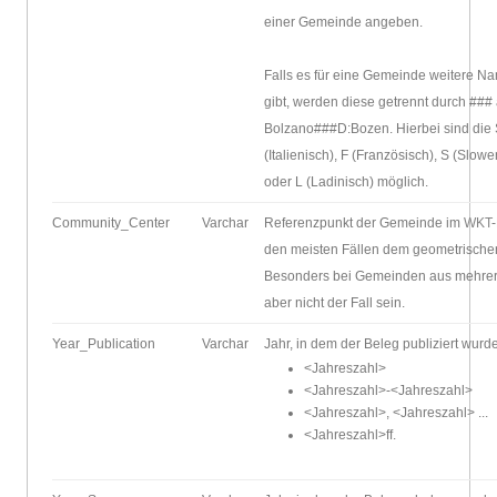
einer Gemeinde angeben.
Falls es für eine Gemeinde weitere 
gibt, werden diese getrennt durch ###
Bolzano###D:Bozen. Hierbei sind die 
(Italienisch), F (Französisch), S (Slo
oder L (Ladinisch) möglich.
Community_Center
Varchar
Referenzpunkt der Gemeinde im
WKT
den meisten Fällen dem geometrische
Besonders bei Gemeinden aus mehrer
aber nicht der Fall sein.
Year_Publication
Varchar
Jahr, in dem der Beleg publiziert wurd
<Jahreszahl>
<Jahreszahl>-<Jahreszahl>
<Jahreszahl>, <Jahreszahl> ...
<Jahreszahl>ff.