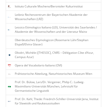
Istituto Culturale Mocheno/Bersntoler Kulturinstitut
Leibniz Rechenzentrum der Bayerischen Akademie der
Wissenschaften (LRZ)
Lessico Etimologico Italiano (LEI), Universität des Saarlandes /
Akademie der Wissenschaften und der Literatur Mainz
Oberdeutsches Etymologicon (Rosemarie Lühr/Stephan
Elspaß/Elvira Glaser)
Oliviéri, Michèle ([THESOC], CNRS – Délégation Côte d’Azur,
Campus Azur)
Opera del Vocabolario Italiano (OVI)
Prähistorische Abteilung, Naturhistorisches Museum Wien
Prof. Dr. Bülow, Lars/Dr. Vergeiner, Philip C.: Ludwig-
Maximilians-Universität München, Lehrstuhl für
Germanistische Linguistik
Prof. Dr. Kahl, Thede: Friedrich-Schiller-Universität Jena, Institut
für Slawistik und Kaukasusstudien