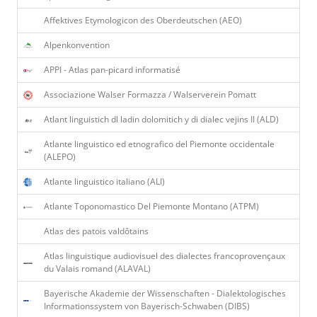
Affektives Etymologicon des Oberdeutschen (AEO)
Alpenkonvention
APPI - Atlas pan-picard informatisé
Associazione Walser Formazza / Walserverein Pomatt
Atlant linguistich dl ladin dolomitich y di dialec vejins II (ALD)
Atlante linguistico ed etnografico del Piemonte occidentale
(ALEPO)
Atlante linguistico italiano (ALI)
Atlante Toponomastico Del Piemonte Montano (ATPM)
Atlas des patois valdôtains
Atlas linguistique audiovisuel des dialectes francoprovençaux
du Valais romand (ALAVAL)
Bayerische Akademie der Wissenschaften - Dialektologisches
Informationssystem von Bayerisch-Schwaben (DIBS)