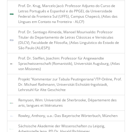
Prof. Dr. Krug, Marcelo Jacó: Professor Adjunto do Curso de
Letras Português e Espanhol e do PPGEL da Universidade
Federal da Fronteira Sul (UFFS), Campus Chapecó, (Atlas das
Línguas em Contato na Fronteira - ALCF)
Prof. Dr. Santiago Almeida, Manoel Mourivaldo: Professor
Titular do Departamento de Letras Clássicas e Vernáculas
(DLCV), Faculdade de Filosofia, (Atlas Linguístico do Estado de
São Paulo (ALiESP))
Prof. Dr. Steffen, Joachim: Professor für Angewandte
Sprachwissenschaft (Romanistik), Universität Augsburg, (Atlas
von Misiones)
Projekt "Kommentar zur Tabula Peutingeriana"/TP-Online, Prof.
Dr. Michael Rathmann, Universität Eichstätt-Ingolstadt,
Lehrstuhl für Alte Geschichte
Remysen, Wim: Université de Sherbrooke, Département des
arts, langues et littératures
Rowley, Anthony, u.a.: Das Bayerische Wörterbuch, München
Sächsische Akademie der Wissenschaften zu Leipzig,
Arbeitsstelle Jena, PD Dr. Harald Bichlmeier