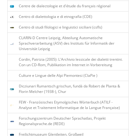
Centre de dialectologie et d'étude du français régional
Centro di dialettologia e di etnografia (CDE)
Centro di studi filologici e linguistici siciliani (csfls)
CLARIN-D Centre Leipzig, Abteilung Automatische
Sprachverarbeitung (ASV) des Instituts für Informatik der
Universität Leipzig
Cordin, Patrizia (2005): L'Archivio lessicale dei dialetti trentini.
Con un CD-Rom, Publikation im Internet in Vorbereitung
Culture e Lingue delle Alpi Piemontesi (ClaPie )
Dicziunari Rumantsch grischun, fundà da Robert de Planta &
Florin Melcher (1938-), Chur
FEW - Französisches Etymolgisches Wörterbuch (ATILF -
Analyse et Traitement Informatique de la Langue Franҫaise)
Forschungszentrum Deutscher Sprachatlas, Projekt
Regionalsprache.de (REDE)
Freilichtmuseum Glentleiten, Großweil