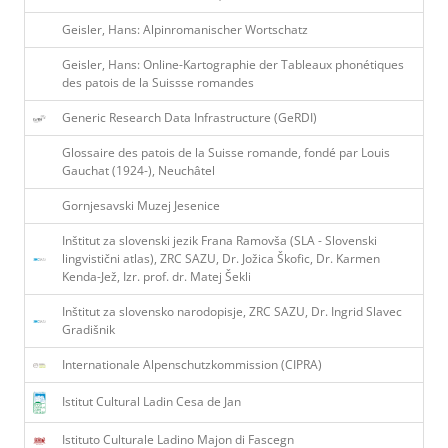
Geisler, Hans: Alpinromanischer Wortschatz
Geisler, Hans: Online-Kartographie der Tableaux phonétiques
des patois de la Suissse romandes
Generic Research Data Infrastructure (GeRDI)
Glossaire des patois de la Suisse romande, fondé par Louis
Gauchat (1924-), Neuchâtel
Gornjesavski Muzej Jesenice
Inštitut za slovenski jezik Frana Ramovša (SLA - Slovenski
lingvistični atlas), ZRC SAZU, Dr. Jožica Škofic, Dr. Karmen
Kenda-Jež, Izr. prof. dr. Matej Šekli
Inštitut za slovensko narodopisje, ZRC SAZU, Dr. Ingrid Slavec
Gradišnik
Internationale Alpenschutzkommission (CIPRA)
Istitut Cultural Ladin Cesa de Jan
Istituto Culturale Ladino Majon di Fascegn