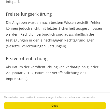
Infopark.
Freistellungserklärung
Die Angaben wurden nach bestem Wissen erstellt, Fehler
können jedoch nicht mit letzter Sicherheit ausgeschlossen
werden. Rechtlich verbindlich sind ausschließlich die
Festlegungen in den einschlägigen Rechtsgrundlagen
(Gesetze, Verordnungen, Satzungen).
Erstveröffentlichung
Als Datum der Veröffentlichung von VerbaAlpina gilt der
27. Januar 2015 (Datum der Veröffentlichung des
Impressums).
This website uses cookies to ensure you get the best experience on our website.
Online seit 2015(!!!)
Got it!
Impressum
-
Protecziun da datas
-
Contact
-
Licenziament