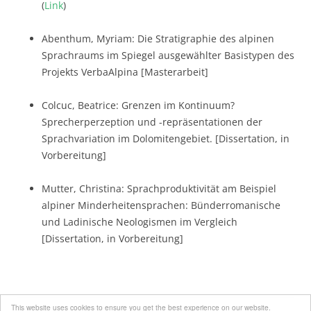
(
Link
)
Abenthum, Myriam: Die Stratigraphie des alpinen
Sprachraums im Spiegel ausgewählter Basistypen des
Projekts VerbaAlpina [Masterarbeit]
Colcuc, Beatrice: Grenzen im Kontinuum?
Sprecherperzeption und -repräsentationen der
Sprachvariation im Dolomitengebiet. [Dissertation, in
Vorbereitung]
Mutter, Christina: Sprachproduktivität am Beispiel
alpiner Minderheitensprachen: Bünderromanische
und Ladinische Neologismen im Vergleich
[Dissertation, in Vorbereitung]
This website uses cookies to ensure you get the best experience on our website.