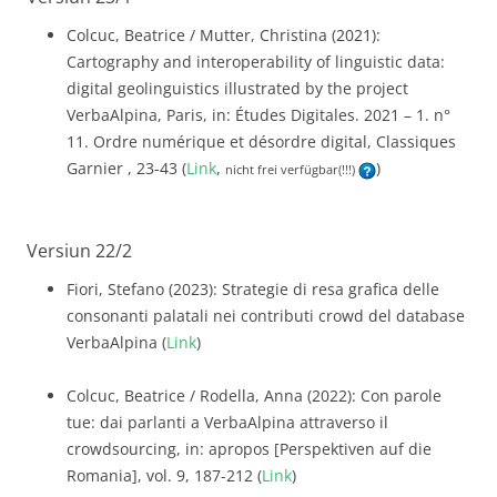
Colcuc, Beatrice / Mutter, Christina (2021):
Cartography and interoperability of linguistic data:
digital geolinguistics illustrated by the project
VerbaAlpina, Paris, in: Études Digitales. 2021 – 1. n°
11. Ordre numérique et désordre digital, Classiques
Garnier , 23-43 (
Link
,
)
nicht frei verfügbar(!!!)
Versiun 22/2
Fiori, Stefano (2023): Strategie di resa grafica delle
consonanti palatali nei contributi crowd del database
VerbaAlpina (
Link
)
Colcuc, Beatrice / Rodella, Anna (2022): Con parole
tue: dai parlanti a VerbaAlpina attraverso il
crowdsourcing, in: apropos [Perspektiven auf die
Romania], vol. 9, 187-212 (
Link
)