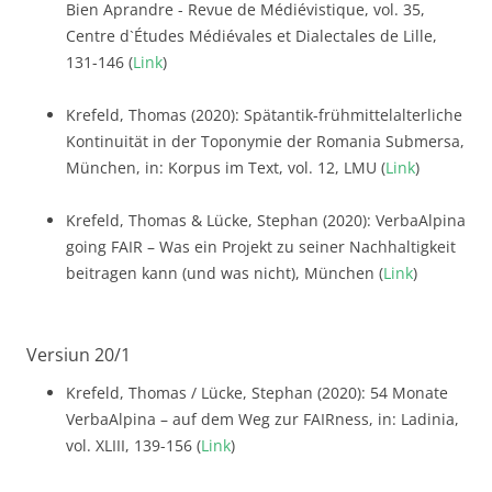
Bien Aprandre - Revue de Médiévistique, vol. 35,
Centre d`Études Médiévales et Dialectales de Lille,
131-146 (
Link
)
Krefeld, Thomas (2020): Spätantik-frühmittelalterliche
Kontinuität in der Toponymie der Romania Submersa,
München, in: Korpus im Text, vol. 12, LMU (
Link
)
Krefeld, Thomas & Lücke, Stephan (2020): VerbaAlpina
going FAIR – Was ein Projekt zu seiner Nachhaltigkeit
beitragen kann (und was nicht), München (
Link
)
Versiun 20/1
Krefeld, Thomas / Lücke, Stephan (2020): 54 Monate
VerbaAlpina – auf dem Weg zur FAIRness, in: Ladinia,
vol. XLIII, 139-156 (
Link
)