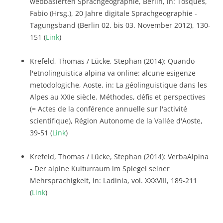
webbasierten Sprachgeographie, Berlin, in: Tosques,
Fabio (Hrsg.), 20 Jahre digitale Sprachgeographie -
Tagungsband (Berlin 02. bis 03. November 2012), 130-
151 (
Link
)
Krefeld, Thomas / Lücke, Stephan (2014): Quando
l'etnolinguistica alpina va online: alcune esigenze
metodologiche, Aoste, in: La géolinguistique dans les
Alpes au XXIe siècle. Méthodes, défis et perspectives
(= Actes de la conférence annuelle sur l'activité
scientifique), Région Autonome de la Vallée d'Aoste,
39-51 (
Link
)
Krefeld, Thomas / Lücke, Stephan (2014): VerbaAlpina
- Der alpine Kulturraum im Spiegel seiner
Mehrsprachigkeit, in: Ladinia, vol. XXXVIII, 189-211
(
Link
)