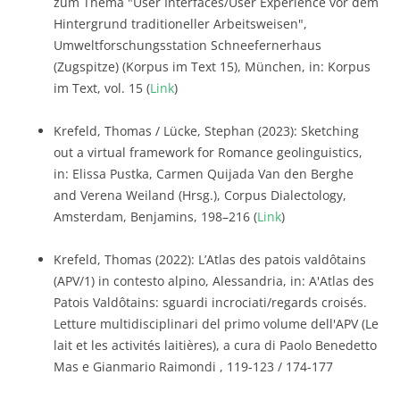
zum Thema "User Interfaces/User Experience vor dem
Hintergrund traditioneller Arbeitsweisen",
Umweltforschungsstation Schneefernerhaus
(Zugspitze) (Korpus im Text 15), München, in: Korpus
im Text, vol. 15 (
Link
)
Krefeld, Thomas / Lücke, Stephan (2023): Sketching
out a virtual framework for Romance geolinguistics,
in: Elissa Pustka, Carmen Quijada Van den Berghe
and Verena Weiland (Hrsg.), Corpus Dialectology,
Amsterdam, Benjamins, 198–216 (
Link
)
Krefeld, Thomas (2022): L’Atlas des patois valdôtains
(APV/1) in contesto alpino, Alessandria, in: A'Atlas des
Patois Valdôtains: sguardi incrociati/regards croisés.
Letture multidisciplinari del primo volume dell'APV (Le
lait et les activités laitières), a cura di Paolo Benedetto
Mas e Gianmario Raimondi , 119-123 / 174-177