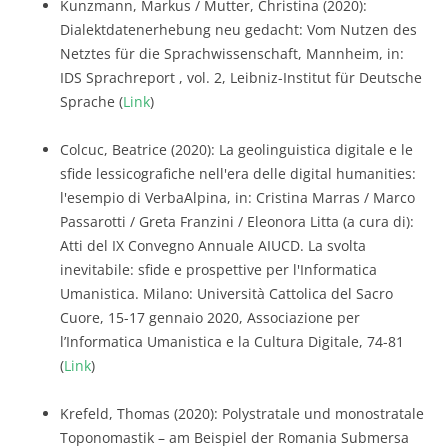
Kunzmann, Markus / Mutter, Christina (2020):
Dialektdatenerhebung neu gedacht: Vom Nutzen des
Netztes für die Sprachwissenschaft, Mannheim, in:
IDS Sprachreport , vol. 2, Leibniz-Institut für Deutsche
Sprache (
Link
)
Colcuc, Beatrice (2020): La geolinguistica digitale e le
sfide lessicografiche nell'era delle digital humanities:
l'esempio di VerbaAlpina, in: Cristina Marras / Marco
Passarotti / Greta Franzini / Eleonora Litta (a cura di):
Atti del IX Convegno Annuale AIUCD. La svolta
inevitabile: sfide e prospettive per l'Informatica
Umanistica. Milano: Università Cattolica del Sacro
Cuore, 15-17 gennaio 2020, Associazione per
l’Informatica Umanistica e la Cultura Digitale, 74-81
(
Link
)
Krefeld, Thomas (2020): Polystratale und monostratale
Toponomastik – am Beispiel der Romania Submersa