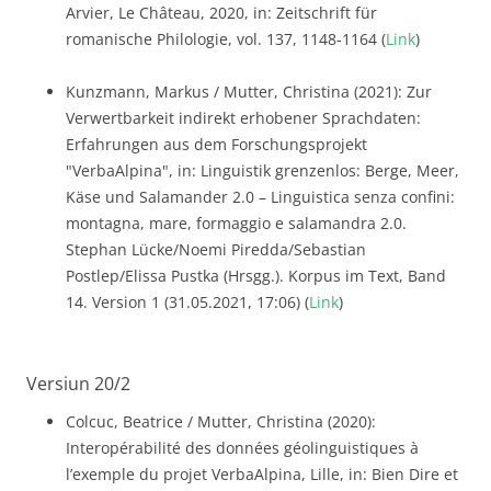
Arvier, Le Château, 2020, in: Zeitschrift für
romanische Philologie, vol. 137, 1148-1164 (
Link
)
Kunzmann, Markus / Mutter, Christina (2021): Zur
Verwertbarkeit indirekt erhobener Sprachdaten:
Erfahrungen aus dem Forschungsprojekt
"VerbaAlpina", in: Linguistik grenzenlos: Berge, Meer,
Käse und Salamander 2.0 – Linguistica senza confini:
montagna, mare, formaggio e salamandra 2.0.
Stephan Lücke/Noemi Piredda/Sebastian
Postlep/Elissa Pustka (Hrsgg.). Korpus im Text, Band
14. Version 1 (31.05.2021, 17:06) (
Link
)
Versiun 20/2
Colcuc, Beatrice / Mutter, Christina (2020):
Interopérabilité des données géolinguistiques à
l’exemple du projet VerbaAlpina, Lille, in: Bien Dire et