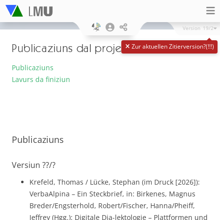
Version
19/2
Publicaziuns dal project
Zur aktuellen Zitierversion?(!!!)
Publicaziuns
Lavurs da finiziun
Publicaziuns
Versiun ??/?
Krefeld, Thomas / Lücke, Stephan (im Druck [2026]):
VerbaAlpina – Ein Steckbrief, in: Birkenes, Magnus
Breder/Engsterhold, Robert/Fischer, Hanna/Pheiff,
Jeffrey (Hgg.): Digitale Dia-lektologie – Plattformen und