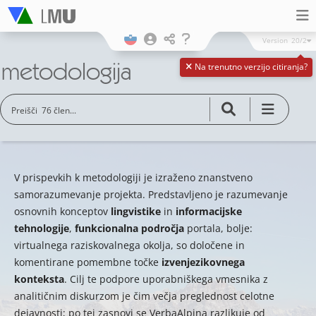
Version
20/2
metodologija
Na trenutno verzijo citiranja?
V prispevkih k metodologiji je izraženo znanstveno
samorazumevanje projekta. Predstavljeno je razumevanje
osnovnih konceptov
lingvistike
in
informacijske
tehnologije
,
funkcionalna področja
portala, bolje:
virtualnega raziskovalnega okolja, so določene in
komentirane pomembne točke
izvenjezikovnega
konteksta
. Cilj te podpore uporabniškega vmesnika z
analitičnim diskurzom je čim večja preglednost celotne
dejavnosti; po tej zasnovi se VerbaAlpina razlikuje od