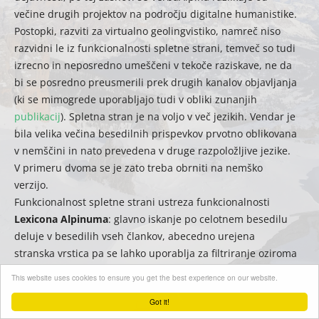
večine drugih projektov na področju digitalne humanistike.
Postopki, razviti za virtualno geolingvistiko, namreč niso
razvidni le iz funkcionalnosti spletne strani, temveč so tudi
izrecno in neposredno umeščeni v tekoče raziskave, ne da
bi se posredno preusmerili prek drugih kanalov objavljanja
(ki se mimogrede uporabljajo tudi v obliki zunanjih
publikacij
). Spletna stran je na voljo v več jezikih. Vendar je
bila velika večina besedilnih prispevkov prvotno oblikovana
v nemščini in nato prevedena v druge razpoložljive jezike.
V primeru dvoma se je zato treba obrniti na nemško
verzijo.
Funkcionalnost spletne strani ustreza funkcionalnosti
Lexicona Alpinuma
: glavno iskanje po celotnem besedilu
deluje v besedilih vseh člankov, abecedno urejena
stranska vrstica pa se lahko uporablja za filtriranje oziroma
hitro iskanje naslovov.
This website uses cookies to ensure you get the best experience on our website.
Got it!