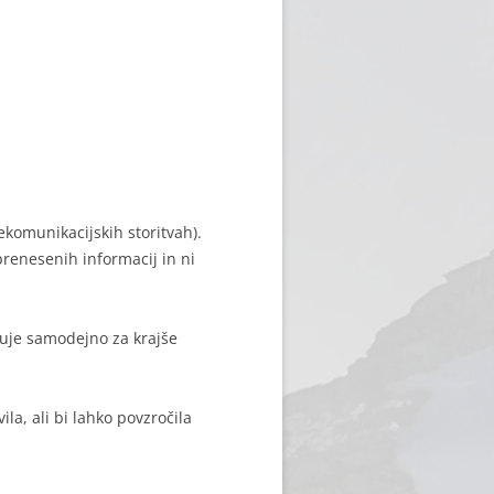
komunikacijskih storitvah).
prenesenih informacij in ni
juje samodejno za krajše
la, ali bi lahko povzročila