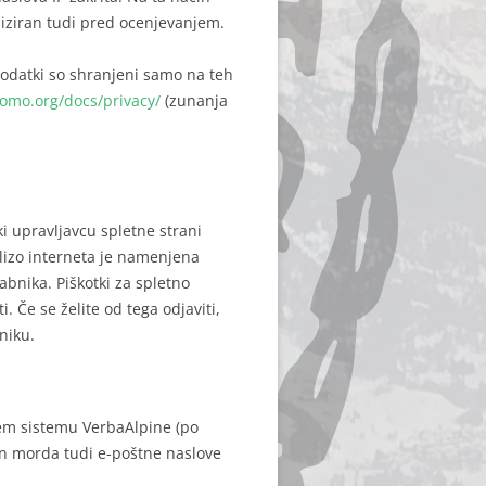
iziran tudi pred ocenjevanjem.
Podatki so shranjeni samo na teh
tomo.org/docs/privacy/
(zunanja
ki upravljavcu spletne strani
alizo interneta je namenjena
abnika. Piškotki za spletno
 Če se želite od tega odjaviti,
niku.
nem sistemu VerbaAlpine (po
 in morda tudi e-poštne naslove