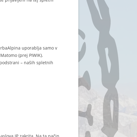
erbaAlpina uporablja samo v
 Matomo (prej PIWIK).
podstrani – naših spletnih
aslova IP zakrita. Na ta način