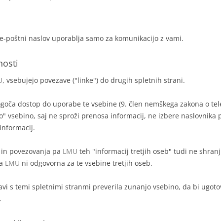
 e-poštni naslov uporablja samo za komunikacijo z vami.
nosti
U
, vsebujejo povezave ("linke") do drugih spletnih strani.
oča dostop do uporabe te vsebine (9. člen nemškega zakona o tele
" vsebino, saj ne sproži prenosa informacij, ne izbere naslovnika 
informacij.
a in povezovanja pa
LMU
teh "informacij tretjih oseb" tudi ne shran
da
LMU
ni odgovorna za te vsebine tretjih oseb.
vi s temi spletnimi stranmi preverila zunanjo vsebino, da bi ugotovi
.