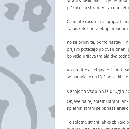
strani v piškotkih. To je udobn
piškotki so shranjeni za eno leto
Če imate račun in se prijavite n
Ta piškotek ne vsebuje nobenih 
Ko se prijavite, bomo nastavili 
prijavo potečejo po dveh dneh, p
bo vaša prijava trajala dva tedna
Ko uredite ali objavite članek,
se nanaša le na ID članka, ki st
Vgrajena vsebina iz drugih sp
Objave na tej spletni strani lah
spletnih strani se obnaša enako,
Te spletne strani lahko zbirajo p
interakcijo s to vgrajeno vsebino