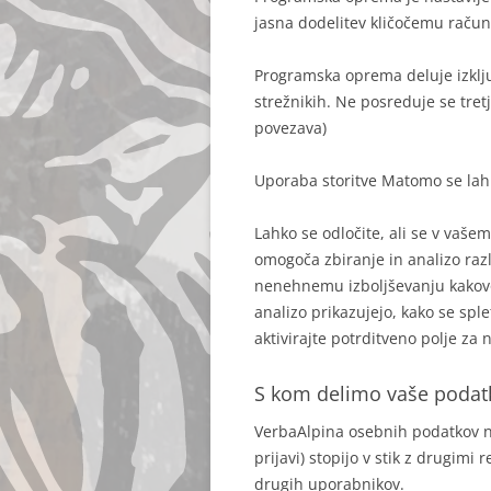
jasna dodelitev kličočemu račun
Programska oprema deluje izklju
strežnikih. Ne posreduje se tr
povezava)
Uporaba storitve Matomo se lahk
Lahko se odločite, ali se v vaše
omogoča zbiranje in analizo raz
nenehnemu izboljševanju kakovost
analizo prikazujejo, kako se spl
aktivirajte potrditveno polje za
S kom delimo vaše podat
VerbaAlpina osebnih podatkov ne
prijavi) stopijo v stik z drugim
drugih uporabnikov.