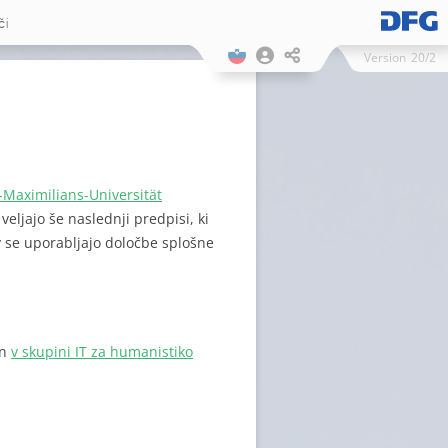
či
Version
20/2
-Maximilians-Universität
eljajo še naslednji predpisi, ki
v se uporabljajo določbe splošne
in
v skupini IT za humanistiko