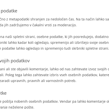
 podatke
jučno z metapodatki shranjen za nedoločen čas. Na ta način lahko
a jih zadržujemo v čakalni vrsti za moderacijo.
o na naši spletni strani, osebne podatke, ki jih posredujejo, dodatn
bniki lahko kadar koli ogledajo, spremenijo ali izbrišejo svoje ose
 podatke lahko ogledajo in spremenijo tudi skrbniki spletne strani
svojih podatkov
rani ali ste objavili komentarje, lahko od nas zahtevate izvoz svojih
ali. Poleg tega lahko zahtevate izbris vseh osebnih podatkov, kater
zaradi upravnih, pravnih ali varnostnih potreb.
tke
e pošilja nobenih osebnih podatkov. Vendar pa lahko komentarje o
vanje neželene pošte.