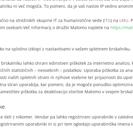
alniku ni več mogoča. To pomeni, da je vaš naslov IP vedno anonim
čno na strežnikih skupine IT za humanistične vede (
ITG
) na
LMU
. 
etjim osebam.Več informacij o družbi Matomo najdete na
https://ma
o na splošno izklopi z nastavitvami v vašem spletnem brskalniku.
m brskalniku lahko shrani edinstven piškotek za internetno analizo, 
ličnih statističnih – neosebnih – podatkov. Uporaba piškotka za an
i naših spletnih strani in njihove vsebine ter prijaznosti do upor
etna stran uporablja, kar pomeni, da je mogoče ponudbo optimizirati.
 namestitev piškotka za deaktivacijo storitve Matomo v svojem brskal
ke
 deli z nikomer. Vendar pa lahko registrirani uporabniki v zaled
i registriranimi uporabniki in si pri tem ogledajo uporabniška imena