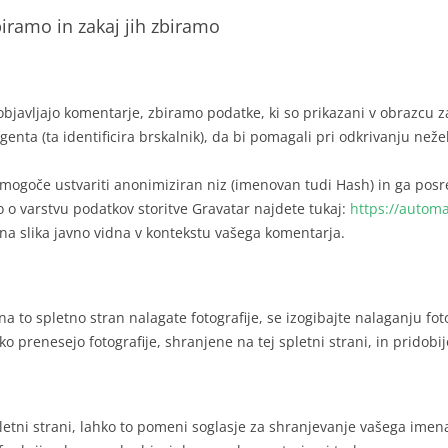
iramo in zakaj jih zbiramo
 objavljajo komentarje, zbiramo podatke, ki so prikazani v obrazcu 
enta (ta identificira brskalnik), da bi pomagali pri odkrivanju neže
mogoče ustvariti anonimiziran niz (imenovan tudi Hash) in ga posre
vo o varstvu podatkov storitve Gravatar najdete tukaj:
https://automa
lna slika javno vidna v kontekstu vašega komentarja.
na to spletno stran nalagate fotografije, se izogibajte nalaganju foto
ko prenesejo fotografije, shranjene na tej spletni strani, in pridobij
letni strani, lahko to pomeni soglasje za shranjevanje vašega imen