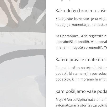
Kako dolgo hranimo vaše
Ko objavite komentar, je ta vkl
nadaljnje komentarje, namesto d
Za uporabnike, ki se registriraj
uporabniških profilih. Vsi upora
imena ni mogoče spremeniti). Te
Katere pravice imate do 
Če imate račun na tej spletni st
podatki, ki ste nam jih posredov
podatkov, ki jih moramo hraniti 
Kam pošiljamo vaše poda
Projekt VerbaAlpina načeloma n
avtomatizirana storitev za odkri