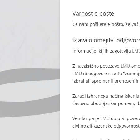
Varnost e-pošte
Če nam pošljete e-pošto, se vaš
Izjava o omejitvi odgovor
Informacije, ki jih zagotavlja
LM
Z navzkrižno povezavo
LMU
omog
LMU
ni odgovoren za to "zunanjo
izbral ali spremenil prenesenih 
Zaradi izbranega načina iskanj
časovno obdobje, kar pomeni, 
Vendar pa je
LMU
ob prvi poveza
civilno ali kazensko odgovornost