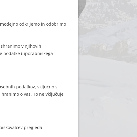
 samodejno odkrijemo in odobrimo
o shranimo v njihovih
bne podatke (uporabniškega
.
 osebnih podatkov, vključno s
e hranimo o vas. To ne vključuje
biskovalcev pregleda