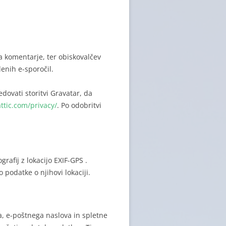
za komentarje, ter obiskovalčev
lenih e-sporočil.
dovati storitvi Gravatar, da
ttic.com/privacy/
. Po odobritvi
grafij z lokacijo EXIF-GPS .
o podatke o njihovi lokaciji.
a, e-poštnega naslova in spletne