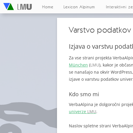
Home
Lexicon Alpinum
Interaktivni z
Varstvo podatkov
Izjava o varstvu poda
Za vse strani projekta VerbaAlp
München
(
LMU
), kakor je občas
se nanašajo na okvir WordPress,
izjave o varstvu podatkov unive
Kdo smo mi
VerbaAlpina je dolgoročni projek
univerze
LMU
.
Naslov spletne strani VerbaAlpi