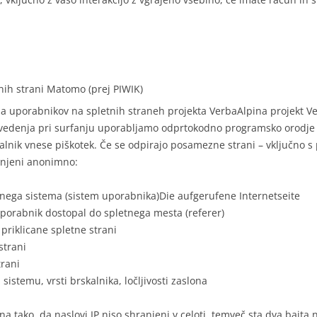
nih strani Matomo (prej PIWIK)
a uporabnikov na spletnih straneh projekta VerbaAlpina projekt V
o vedenja pri surfanju uporabljamo odprtokodno programsko orodje
nik vnese piškotek. Če se odpirajo posamezne strani – vključno s 
ranjeni anonimno:
icnega sistema (sistem uporabnika)Die aufgerufene Internetseite
 uporabnik dostopal do spletnega mesta (referer)
s priklicane spletne strani
strani
trani
sistemu, vrsti brskalnika, ločljivosti zaslona
 tako, da naslovi IP niso shranjeni v celoti, temveč sta dva bajta n