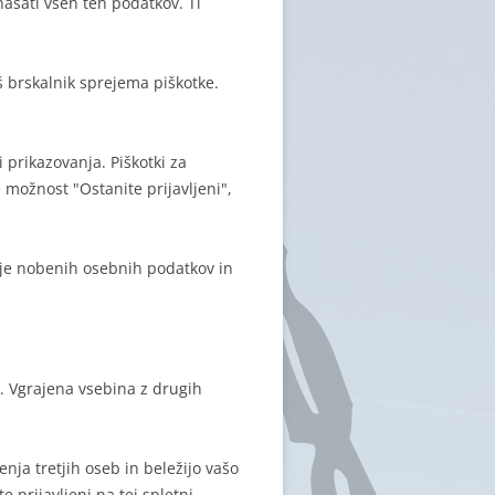
ašati vseh teh podatkov. Ti
š brskalnik sprejema piškotke.
 prikazovanja. Piškotki za
 možnost "Ostanite prijavljeni",
buje nobenih osebnih podatkov in
). Vgrajena vsebina z drugih
enja tretjih oseb in beležijo vašo
e prijavljeni na tej spletni