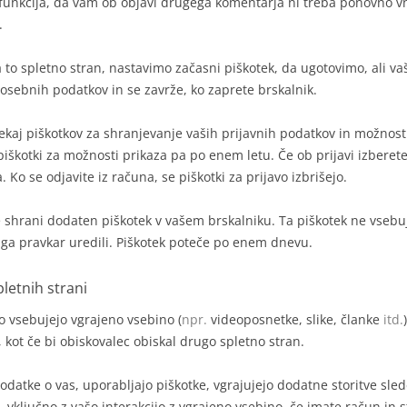
a funkcija, da vam ob objavi drugega komentarja ni treba ponovno vn
.
a to spletno stran, nastavimo začasni piškotek, da ugotovimo, ali va
osebnih podatkov in se zavrže, ko zaprete brskalnik.
nekaj piškotkov za shranjevanje vaših prijavnih podatkov in možnosti
iškotki za možnosti prikaza pa po enem letu. Če ob prijavi izberete
. Ko se odjavite iz računa, se piškotki za prijavo izbrišejo.
 se shrani dodaten piškotek v vašem brskalniku. Ta piškotek ne vse
e ga pravkar uredili. Piškotek poteče po enem dnevu.
letnih strani
ko vsebujejo vgrajeno vsebino (
npr.
videoposnetke, slike, članke
itd.
 kot če bi obiskovalec obiskal drugo spletno stran.
odatke o vas, uporabljajo piškotke, vgrajujejo dodatne storitve sled
, vključno z vašo interakcijo z vgrajeno vsebino, če imate račun in st