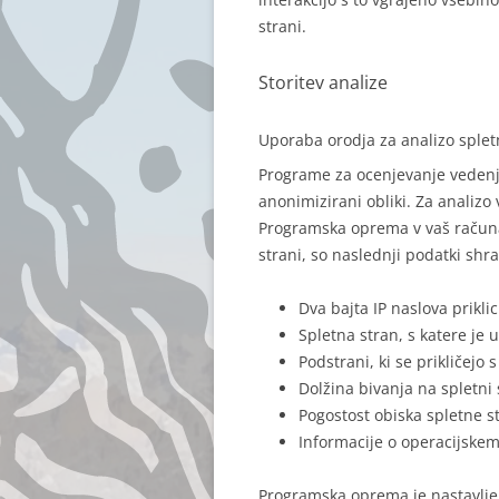
strani.
Storitev analize
Uporaba orodja za analizo splet
Programe za ocenjevanje vedenj
anonimizirani obliki. Za analiz
Programska oprema v vaš računal
strani, so naslednji podatki sh
Dva bajta IP naslova prikl
Spletna stran, s katere je
Podstrani, ki se prikličejo 
Dolžina bivanja na spletni 
Pogostost obiska spletne s
Informacije o operacijskem 
Programska oprema je nastavljena