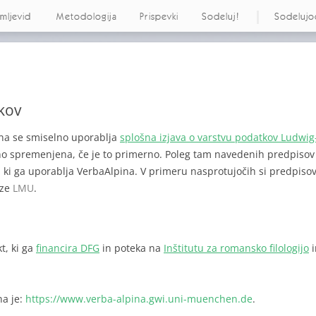
emljevid
Metodologija
Prispevki
Sodeluj!
Sodelujo
tkov
ina se smiselno uporablja
splošna izjava o varstvu podatkov Ludwig
no spremenjena, če je to primerno. Poleg tam navedenih predpisov v
 ki ga uporablja VerbaAlpina. V primeru nasprotujočih si predpiso
rze
LMU
.
t, ki ga
financira DFG
in poteka na
Inštitutu za romansko filologijo
na je:
https://www.verba-alpina.gwi.uni-muenchen.de
.