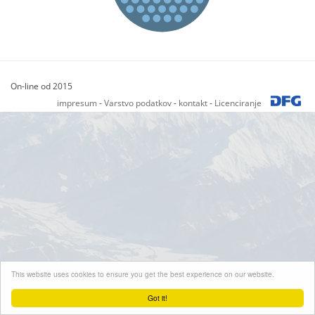
On-line od 2015
impresum
-
Varstvo podatkov
-
kontakt
-
Licenciranje
This website uses cookies to ensure you get the best experience on our website.
Got it!