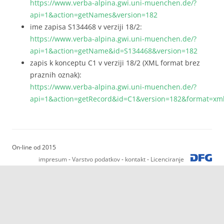
https://www.verba-alpina.gwi.uni-muenchen.de/?
api=1&action=getNames&version=182
ime zapisa S134468 v verziji 18/2:
https://www.verba-alpina.gwi.uni-muenchen.de/?
api=1&action=getName&id=S134468&version=182
zapis k konceptu C1 v verziji 18/2 (XML format brez
praznih oznak):
https://www.verba-alpina.gwi.uni-muenchen.de/?
api=1&action=getRecord&id=C1&version=182&format=x
On-line od 2015
impresum
-
Varstvo podatkov
-
kontakt
-
Licenciranje