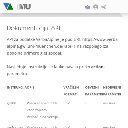
Dokumentacija API
API za podatke VerbaAlpine je pod
URL
https://www.verba-
alpina.gwi.uni-muenchen.de/?api=1 na razpolago (za
popolne primere glej spodaj).
Naslednje instrukcije se lahko navaja preko
action
-
parametra:
INSTRUKCIJA
OPIS
VRAČILEN
OBVEZNI
NEOBVEZNI
FORMAT
PARAMETRI
PARAMETRI
getIds
Vrača seznam z Ids
CSV
-
version
vseh zapisov
VerbaAlpina-verzije.
getNames
Vrača seznam z Ids
CSV
-
version