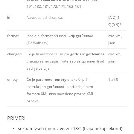
191, 182, 181, 172, 171, 162, 161
id
Navedba od Id zapisa.
[A-Z][1-
9][0-9]*
format
Izdajalni format pri instrukciji
getRecord
csv, xml,
(Default: csv)
json
changed
Če je ta vrednost 1, se
pri getIds
in
getNames
csv, xml,
vračajo samo zapisi, kateri so se spremenili od
json
zadnje verzije.
empty
Če je parameter
empty
enako 0, pri
1 ali 0
instrukcijah
getRecord
in pri izdajalnem
formatu XML niso navedene prazne XML-
oznake.
PRIMERI
seznam vseh imen v verziji 18/2 (traja nekaj sekund):