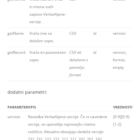
in imena vseh
zapisov VerbaAlpina-
verzije.
getName
Vrača ime za
CSV
id
version
določen zapis.
getRecord
Vrača en posamezen
CSV ali
id
version,
zapis.
določeno s
format,
pomočjo
empty
format
dodatni parametri:
PARAMETER
OPIS
VREDNOSTI
version
Navedba VerbaAlpina-verzije. Če ni navedene
[0-9][0-9]
verzije, se uporablja najnovejšo citatno
[1-2]
različico. Aktualno obstajajo sledeče verzije:
232, 231, 222, 221, 212, 211, 202, 201, 192,