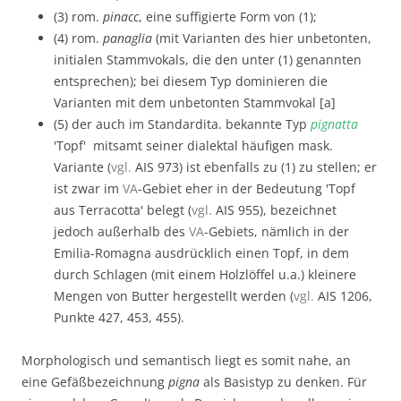
(3) rom.
pinacc
, eine suffigierte Form von (1);
(4) rom.
panaglia
(mit Varianten des hier unbetonten,
initialen Stammvokals, die den unter (1) genannten
entsprechen); bei diesem Typ dominieren die
Varianten mit dem unbetonten Stammvokal [a]
(5) der auch im Standardita. bekannte Typ
pignatta
'Topf' mitsamt seiner dialektal häufigen mask.
Variante (
vgl.
AIS 973) ist ebenfalls zu (1) zu stellen; er
ist zwar im
VA
-Gebiet eher in der Bedeutung 'Topf
aus Terracotta' belegt (
vgl.
AIS 955), bezeichnet
jedoch außerhalb des
VA
-Gebiets, nämlich in der
Emilia-Romagna ausdrücklich einen Topf, in dem
durch Schlagen (mit einem Holzlöffel u.a.) kleinere
Mengen von Butter hergestellt werden (
vgl.
AIS 1206,
Punkte 427, 453, 455).
Morphologisch und semantisch liegt es somit nahe, an
eine Gefäßbezeichnung
pigna
als Basistyp zu denken. Für