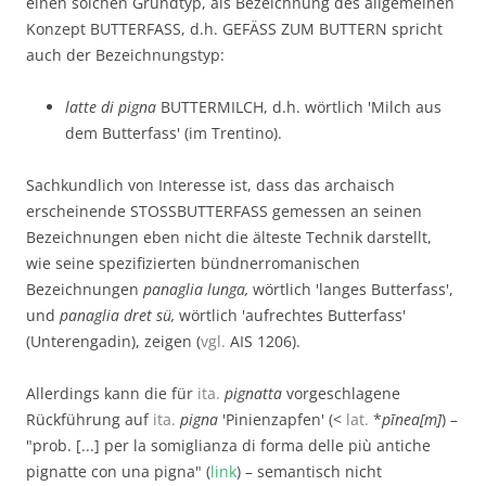
einen solchen Grundtyp, als Bezeichnung des allgemeinen
Konzept BUTTERFASS, d.h. GEFÄSS ZUM BUTTERN spricht
auch der Bezeichnungstyp:
latte di pigna
BUTTERMILCH, d.h. wörtlich 'Milch aus
dem Butterfass' (im Trentino).
Sachkundlich von Interesse ist, dass das archaisch
erscheinende STOSSBUTTERFASS gemessen an seinen
Bezeichnungen eben nicht die älteste Technik darstellt,
wie seine spezifizierten bündnerromanischen
Bezeichnungen
panaglia lunga,
wörtlich 'langes Butterfass',
und
panaglia dret sü,
wörtlich 'aufrechtes Butterfass'
(Unterengadin), zeigen (
vgl.
AIS 1206).
Allerdings kann die für
ita.
pignatta
vorgeschlagene
Rückführung auf
ita.
pigna
'Pinienzapfen' (<
lat.
*
pīnea[m]
) –
"prob. [...] per la somiglianza di forma delle più antiche
pignatte con una pigna" (
link
) – semantisch nicht