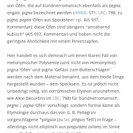
von Öfen, die auf bündnerromanisch ebenfalls als
pegna,
engad.
pigna
bezeichnet werden (
HWbR
, 571;
LRC
, 798; zu
pigna, pegna
'Ofen aus Speckstein'
vgl.
AIS 937,
Kommentar); diese Öfen sind übrigens "annähernd
kubisch" (AIS 937, Kommentar) und haben nicht die
geringste Ähnlichkeit mit einem Pinienzapfen.
Hier handelt es sich demnach um einen klaren Fall von
metonymischer Polysemie (und nicht von Homonymie);
pigna 'Ofen' und pigna 'Gefäss zum Butterschlagen'
werden nach dem Material benannt, aus dem beide Dinge
hergestellt wurden – dem Specksein. Es ist jedoch nicht
unbedingt nötig, ein vorrömisches Etymon anzunehmen,
wie Alexi Decurtins im
LRC
, 798) für bündnerromanisch
pegna
|
pigna
'Ofen' vorschlägt, sondern formal käme als
Etymologie durchaus das von G. B. Pellegrini
vorgeschlagene
*pinguia
(zu
lat.
pĭnguis
'fett') in Frage –
allerdings nicht elliptisch aus
pinguia(m) (ollam)
im Sinne