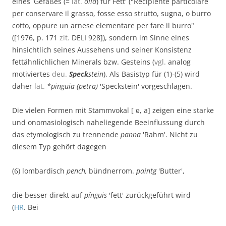
eines 'Gefäßes (=
lat.
olla
) für Fett' ("Recipiente particolare
per conservare il grasso, fosse esso strutto, sugna, o burro
cotto, oppure un arnese elementare per fare il burro"
([1976, p. 171
zit.
DELI 928]), sondern im Sinne eines
hinsichtlich seines Aussehens und seiner Konsistenz
fettähnlichlichen Minerals bzw. Gesteins (
vgl.
analog
motiviertes
deu.
Speck
stein
). Als Basistyp für (1)-(5) wird
daher
lat.
*pinguia (petra)
'Speckstein' vorgeschlagen.
Die vielen Formen mit Stammvokal [ ɐ, a] zeigen eine starke
und onomasiologisch naheliegende Beeinflussung durch
das etymologisch zu trennende
panna
'Rahm'. Nicht zu
diesem Typ gehört dagegen
(6) lombardisch
pench,
bündnerrom.
paintg
'Butter',
die besser direkt auf
pĭnguis
'fett' zurückgeführt wird
(
HR
. Bei