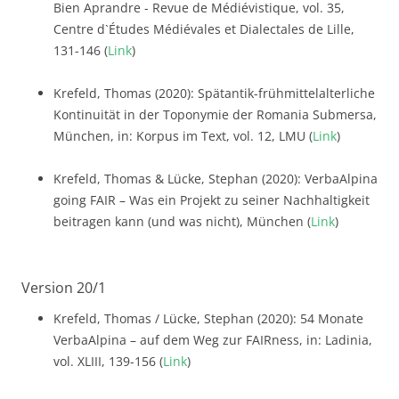
Bien Aprandre - Revue de Médiévistique, vol. 35,
Centre d`Études Médiévales et Dialectales de Lille,
131-146 (
Link
)
Krefeld, Thomas (2020): Spätantik-frühmittelalterliche
Kontinuität in der Toponymie der Romania Submersa,
München, in: Korpus im Text, vol. 12, LMU (
Link
)
Krefeld, Thomas & Lücke, Stephan (2020): VerbaAlpina
going FAIR – Was ein Projekt zu seiner Nachhaltigkeit
beitragen kann (und was nicht), München (
Link
)
Version 20/1
Krefeld, Thomas / Lücke, Stephan (2020): 54 Monate
VerbaAlpina – auf dem Weg zur FAIRness, in: Ladinia,
vol. XLIII, 139-156 (
Link
)