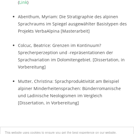
(
Link
)
Abenthum, Myriam: Die Stratigraphie des alpinen
Sprachraums im Spiegel ausgewählter Basistypen des
Projekts VerbaAlpina [Masterarbeit]
Colcuc, Beatrice: Grenzen im Kontinuum?
Sprecherperzeption und -repräsentationen der
Sprachvariation im Dolomitengebiet. [Dissertation, in
Vorbereitung]
Mutter, Christina: Sprachproduktivität am Beispiel
alpiner Minderheitensprachen: Bünderromanische
und Ladinische Neologismen im Vergleich
[Dissertation, in Vorbereitung]
This website uses cookies to ensure you get the best experience on our website.