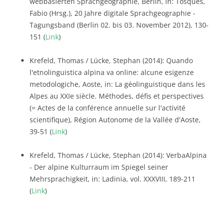
webbasierten Sprachgeographie, Berlin, in: Tosques,
Fabio (Hrsg.), 20 Jahre digitale Sprachgeographie -
Tagungsband (Berlin 02. bis 03. November 2012), 130-
151 (
Link
)
Krefeld, Thomas / Lücke, Stephan (2014): Quando
l'etnolinguistica alpina va online: alcune esigenze
metodologiche, Aoste, in: La géolinguistique dans les
Alpes au XXIe siècle. Méthodes, défis et perspectives
(= Actes de la conférence annuelle sur l'activité
scientifique), Région Autonome de la Vallée d'Aoste,
39-51 (
Link
)
Krefeld, Thomas / Lücke, Stephan (2014): VerbaAlpina
- Der alpine Kulturraum im Spiegel seiner
Mehrsprachigkeit, in: Ladinia, vol. XXXVIII, 189-211
(
Link
)