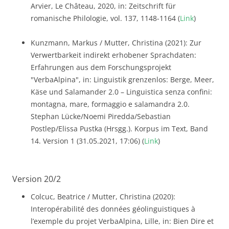
Arvier, Le Château, 2020, in: Zeitschrift für
romanische Philologie, vol. 137, 1148-1164 (
Link
)
Kunzmann, Markus / Mutter, Christina (2021): Zur
Verwertbarkeit indirekt erhobener Sprachdaten:
Erfahrungen aus dem Forschungsprojekt
"VerbaAlpina", in: Linguistik grenzenlos: Berge, Meer,
Käse und Salamander 2.0 – Linguistica senza confini:
montagna, mare, formaggio e salamandra 2.0.
Stephan Lücke/Noemi Piredda/Sebastian
Postlep/Elissa Pustka (Hrsgg.). Korpus im Text, Band
14. Version 1 (31.05.2021, 17:06) (
Link
)
Version 20/2
Colcuc, Beatrice / Mutter, Christina (2020):
Interopérabilité des données géolinguistiques à
l’exemple du projet VerbaAlpina, Lille, in: Bien Dire et