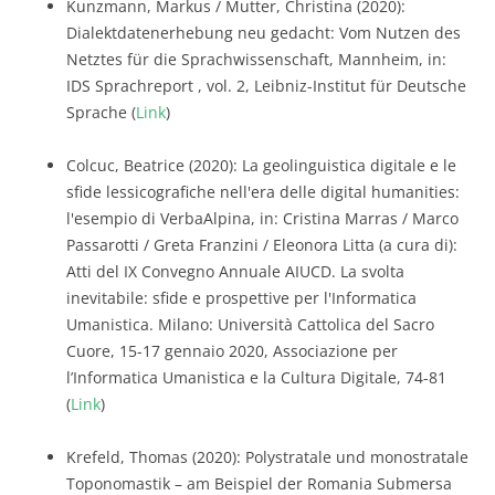
Kunzmann, Markus / Mutter, Christina (2020):
Dialektdatenerhebung neu gedacht: Vom Nutzen des
Netztes für die Sprachwissenschaft, Mannheim, in:
IDS Sprachreport , vol. 2, Leibniz-Institut für Deutsche
Sprache (
Link
)
Colcuc, Beatrice (2020): La geolinguistica digitale e le
sfide lessicografiche nell'era delle digital humanities:
l'esempio di VerbaAlpina, in: Cristina Marras / Marco
Passarotti / Greta Franzini / Eleonora Litta (a cura di):
Atti del IX Convegno Annuale AIUCD. La svolta
inevitabile: sfide e prospettive per l'Informatica
Umanistica. Milano: Università Cattolica del Sacro
Cuore, 15-17 gennaio 2020, Associazione per
l’Informatica Umanistica e la Cultura Digitale, 74-81
(
Link
)
Krefeld, Thomas (2020): Polystratale und monostratale
Toponomastik – am Beispiel der Romania Submersa