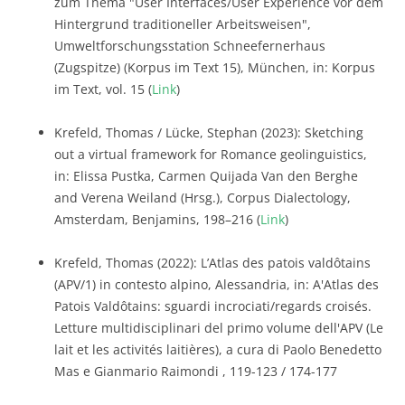
zum Thema "User Interfaces/User Experience vor dem
Hintergrund traditioneller Arbeitsweisen",
Umweltforschungsstation Schneefernerhaus
(Zugspitze) (Korpus im Text 15), München, in: Korpus
im Text, vol. 15 (
Link
)
Krefeld, Thomas / Lücke, Stephan (2023): Sketching
out a virtual framework for Romance geolinguistics,
in: Elissa Pustka, Carmen Quijada Van den Berghe
and Verena Weiland (Hrsg.), Corpus Dialectology,
Amsterdam, Benjamins, 198–216 (
Link
)
Krefeld, Thomas (2022): L’Atlas des patois valdôtains
(APV/1) in contesto alpino, Alessandria, in: A'Atlas des
Patois Valdôtains: sguardi incrociati/regards croisés.
Letture multidisciplinari del primo volume dell'APV (Le
lait et les activités laitières), a cura di Paolo Benedetto
Mas e Gianmario Raimondi , 119-123 / 174-177