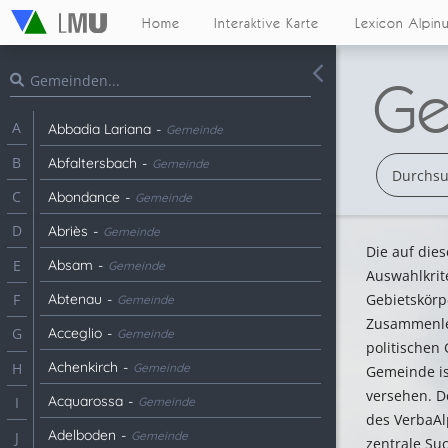
Home
Interaktive Karte
Lexicon Alpin
Ge
A
Abbadia Lariana
-
Gemeinde
B
Abfaltersbach
-
Gemeinde
C
Abondance
-
Gemeinde
D
Abriès
-
Gemeinde
Die auf die
Absam
-
E
Gemeinde
Auswahlkrit
Abtenau
-
Gebietskörp
F
Gemeinde
Zusammenleg
Acceglio
-
G
Gemeinde
politischen
Achenkirch
-
H
Gemeinde
Gemeinde is
versehen. De
Acquarossa
-
I
Gemeinde
des VerbaAl
Adelboden
-
Gemeinde
J
zentrale Suc