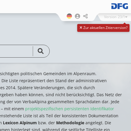
Version
23/1
Zur aktuellen Zitierversion?
cksichtigten politischen Gemeinden im Alpenraum.
. Die Liste repräsentiert den Stand der administrativen
es 2014. Spätere Veränderungen, die sich durch
eben haben können, sind nicht berücksichtigt. Das Netz der
rung der von VerbaAlpina gesammelten Sprachdaten dar. Jede
 – mit einem
projektspezifischen persistenten Identifikator
benstehende Liste ist als Teil der konsistenten Dokumentation
um
Lexicon Alpinum
bzw. der
Methodologie
angelegt. Die
en hinterlegt sind, während die seitliche Titelliste ein