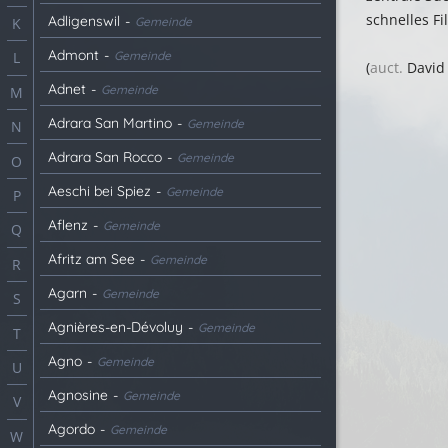
schnelles F
Adligenswil
-
Gemeinde
K
Admont
-
Gemeinde
L
(
auct.
David 
Adnet
-
Gemeinde
M
Adrara San Martino
-
Gemeinde
N
Adrara San Rocco
-
Gemeinde
O
Aeschi bei Spiez
-
Gemeinde
P
Aflenz
-
Gemeinde
Q
Afritz am See
-
Gemeinde
R
Agarn
-
Gemeinde
S
Agnières-en-Dévoluy
-
Gemeinde
T
Agno
-
Gemeinde
U
Agnosine
-
Gemeinde
V
Agordo
-
Gemeinde
W