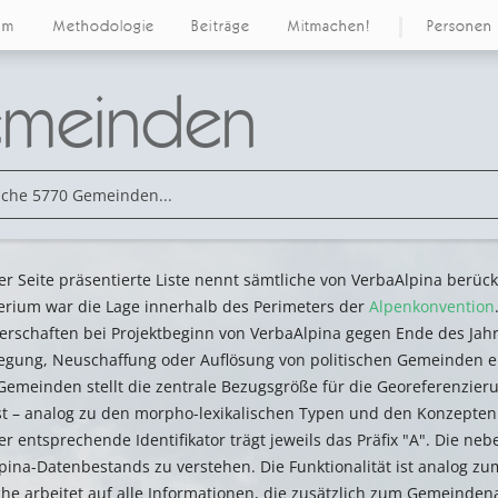
um
Methodologie
Beiträge
Mitmachen!
Personen
meinden
ser Seite präsentierte Liste nennt sämtliche von VerbaAlpina berü
erium war die Lage innerhalb des Perimeters der
Alpenkonvention
erschaften bei Projektbeginn von VerbaAlpina gegen Ende des Jahr
ung, Neuschaffung oder Auflösung von politischen Gemeinden erg
 Gemeinden stellt die zentrale Bezugsgröße für die Georeferenzie
t – analog zu den morpho-lexikalischen Typen und den Konzepten
r entsprechende Identifikator trägt jeweils das Präfix "A". Die ne
pina-Datenbestands zu verstehen. Die Funktionalität ist analog z
he arbeitet auf alle Informationen, die zusätzlich zum Gemeindenam