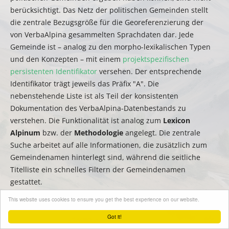
berücksichtigt. Das Netz der politischen Gemeinden stellt
die zentrale Bezugsgröße für die Georeferenzierung der
von VerbaAlpina gesammelten Sprachdaten dar. Jede
Gemeinde ist – analog zu den morpho-lexikalischen Typen
und den Konzepten – mit einem
projektspezifischen
persistenten Identifikator
versehen. Der entsprechende
Identifikator trägt jeweils das Präfix "A". Die
nebenstehende Liste ist als Teil der konsistenten
Dokumentation des VerbaAlpina-Datenbestands zu
verstehen. Die Funktionalität ist analog zum
Lexicon
Alpinum
bzw. der
Methodologie
angelegt. Die zentrale
Suche arbeitet auf alle Informationen, die zusätzlich zum
Gemeindenamen hinterlegt sind, während die seitliche
Titelliste ein schnelles Filtern der Gemeindenamen
gestattet.
This website uses cookies to ensure you get the best experience on our website.
(
auct.
David Englmeier | Stephan Lücke)
Got it!