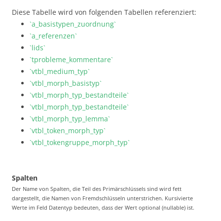
Diese Tabelle wird von folgenden Tabellen referenziert:
`a_basistypen_zuordnung`
`a_referenzen`
`lids`
`tprobleme_kommentare`
`vtbl_medium_typ`
`vtbl_morph_basistyp`
`vtbl_morph_typ_bestandteile`
`vtbl_morph_typ_bestandteile`
`vtbl_morph_typ_lemma`
`vtbl_token_morph_typ`
`vtbl_tokengruppe_morph_typ`
Spalten
Der Name von Spalten, die Teil des Primärschlüssels sind wird fett
dargestellt, die Namen von Fremdschlüsseln unterstrichen. Kursivierte
Werte im Feld Datentyp bedeuten, dass der Wert optional (nullable) ist.