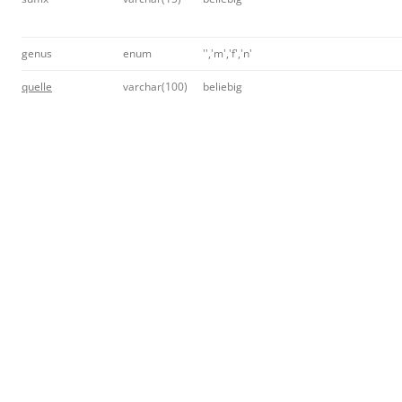
genus
enum
'','m','f','n'
quelle
varchar(100)
beliebig