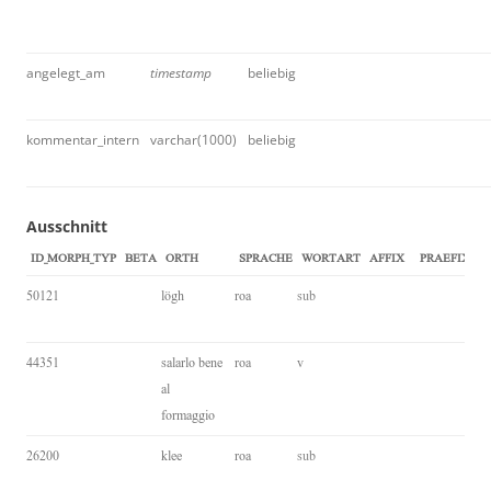
angelegt_am
timestamp
beliebig
kommentar_intern
varchar(1000)
beliebig
Ausschnitt
ID_MORPH_TYP
BETA
ORTH
SPRACHE
WORTART
AFFIX
PRAEFIX
I
50121
lögh
roa
sub
44351
salarlo bene
roa
v
al
formaggio
26200
klee
roa
sub