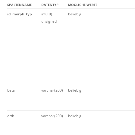
SPALTENNAME
DATENTYP
MÖGLICHE WERTE
id_morph_typ
int(10)
beliebig
unsigned
beta
varchar(200)
beliebig
orth
varchar(200)
beliebig