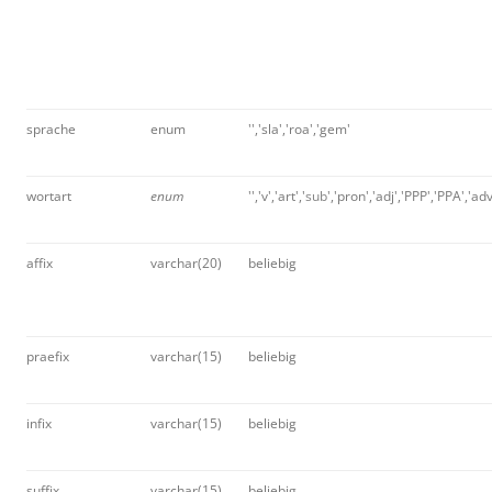
sprache
enum
'','sla','roa','gem'
wortart
enum
'','v','art','
sub
','pron','adj','PPP','PPA','ad
affix
varchar(20)
beliebig
praefix
varchar(15)
beliebig
infix
varchar(15)
beliebig
suffix
varchar(15)
beliebig