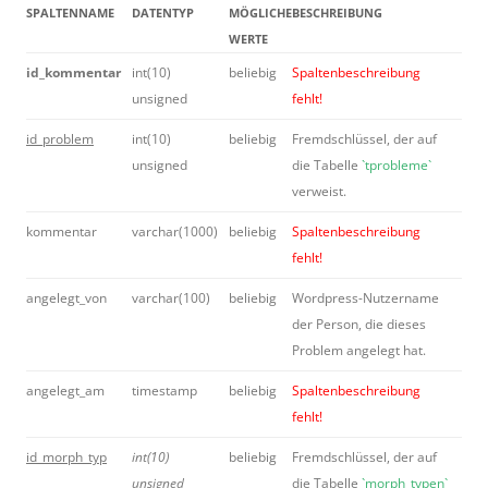
SPALTENNAME
DATENTYP
MÖGLICHE
BESCHREIBUNG
WERTE
id_kommentar
int(10)
beliebig
Spaltenbeschreibung
unsigned
fehlt!
id_problem
int(10)
beliebig
Fremdschlüssel, der auf
unsigned
die Tabelle
`tprobleme`
verweist.
kommentar
varchar(1000)
beliebig
Spaltenbeschreibung
fehlt!
angelegt_von
varchar(100)
beliebig
Wordpress-Nutzername
der Person, die dieses
Problem angelegt hat.
angelegt_am
timestamp
beliebig
Spaltenbeschreibung
fehlt!
id_morph_typ
int(10)
beliebig
Fremdschlüssel, der auf
unsigned
die Tabelle
`morph_typen`