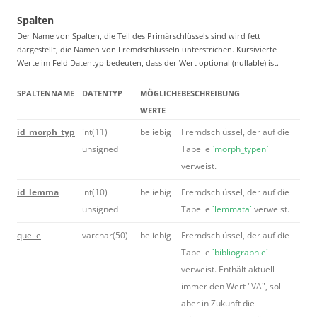
Spalten
Der Name von Spalten, die Teil des Primärschlüssels sind wird fett
dargestellt, die Namen von Fremdschlüsseln unterstrichen. Kursivierte
Werte im Feld Datentyp bedeuten, dass der Wert optional (nullable) ist.
SPALTENNAME
DATENTYP
MÖGLICHE
BESCHREIBUNG
WERTE
id_morph_typ
int(11)
beliebig
Fremdschlüssel, der auf die
unsigned
Tabelle
`morph_typen`
verweist.
id_lemma
int(10)
beliebig
Fremdschlüssel, der auf die
unsigned
Tabelle
`lemmata`
verweist.
quelle
varchar(50)
beliebig
Fremdschlüssel, der auf die
Tabelle
`bibliographie`
verweist. Enthält aktuell
immer den Wert "
VA
", soll
aber in Zukunft die