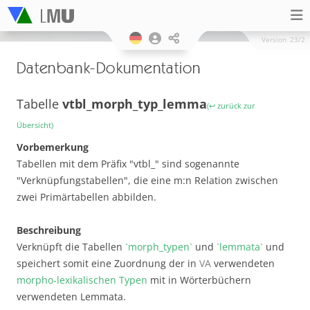
Version
23/2
Datenbank-Dokumentation
Tabelle
vtbl_morph_typ_lemma
(↩ zurück zur
Übersicht)
Vorbemerkung
Tabellen mit dem Präfix "vtbl_" sind sogenannte
"Verknüpfungstabellen", die eine m:n Relation zwischen
zwei Primärtabellen abbilden.
Beschreibung
Verknüpft die Tabellen
`morph_typen`
und
`lemmata`
und
speichert somit eine Zuordnung der in
VA
verwendeten
morpho-lexikalischen Typen
mit in Wörterbüchern
verwendeten Lemmata.