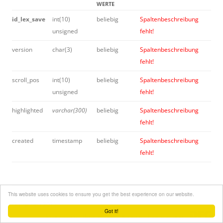
WERTE
id_lex_save
int(10)
beliebig
Spaltenbeschreibung
unsigned
fehlt!
version
char(3)
beliebig
Spaltenbeschreibung
fehlt!
scroll_pos
int(10)
beliebig
Spaltenbeschreibung
unsigned
fehlt!
highlighted
varchar(300)
beliebig
Spaltenbeschreibung
fehlt!
created
timestamp
beliebig
Spaltenbeschreibung
fehlt!
This website uses cookies to ensure you get the best experience on our website.
Online seit 2015
Got it!
Impressum
-
Datenschutz
-
Kontakt
-
Lizenzierung