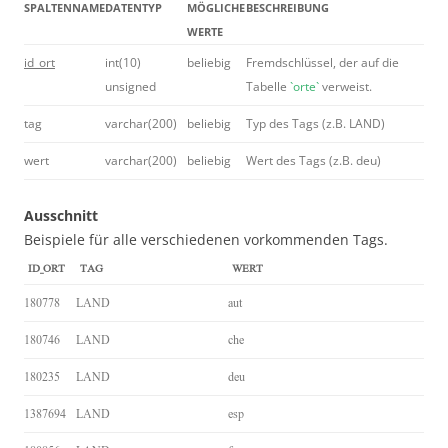
SPALTENNAME
DATENTYP
MÖGLICHE
BESCHREIBUNG
WERTE
id_ort
int(10)
beliebig
Fremdschlüssel, der auf die
unsigned
Tabelle
`orte`
verweist.
tag
varchar(200)
beliebig
Typ des Tags (z.B. LAND)
wert
varchar(200)
beliebig
Wert des Tags (z.B. deu)
Ausschnitt
Beispiele für alle verschiedenen vorkommenden Tags.
ID_ORT
TAG
WERT
180778
LAND
aut
180746
LAND
che
180235
LAND
deu
1387694
LAND
esp