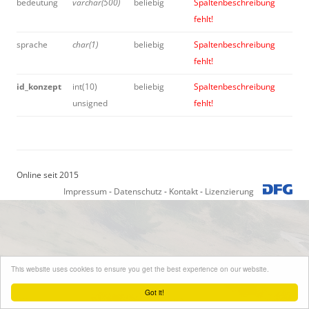
bedeutung
varchar(500)
beliebig
Spaltenbeschreibung
fehlt!
sprache
char(1)
beliebig
Spaltenbeschreibung
fehlt!
id_konzept
int(10)
beliebig
Spaltenbeschreibung
unsigned
fehlt!
Online seit 2015
Impressum
-
Datenschutz
-
Kontakt
-
Lizenzierung
This website uses cookies to ensure you get the best experience on our website.
Got it!