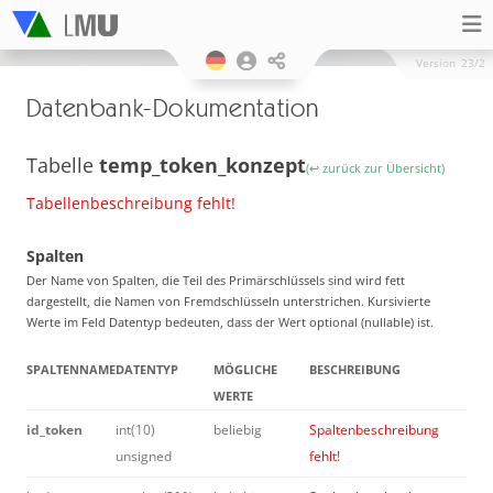
Version
23/2
Datenbank-Dokumentation
Tabelle
temp_token_konzept
(↩ zurück zur Übersicht)
Tabellenbeschreibung fehlt!
Spalten
Der Name von Spalten, die Teil des Primärschlüssels sind wird fett
dargestellt, die Namen von Fremdschlüsseln unterstrichen. Kursivierte
Werte im Feld Datentyp bedeuten, dass der Wert optional (nullable) ist.
SPALTENNAME
DATENTYP
MÖGLICHE
BESCHREIBUNG
WERTE
id_token
int(10)
beliebig
Spaltenbeschreibung
unsigned
fehlt!