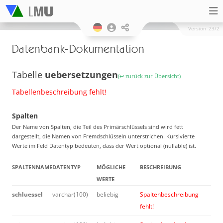
Version
23/2
Datenbank-Dokumentation
Tabelle
uebersetzungen
(↩ zurück zur Übersicht)
Tabellenbeschreibung fehlt!
Spalten
Der Name von Spalten, die Teil des Primärschlüssels sind wird fett
dargestellt, die Namen von Fremdschlüsseln unterstrichen. Kursivierte
Werte im Feld Datentyp bedeuten, dass der Wert optional (nullable) ist.
SPALTENNAME
DATENTYP
MÖGLICHE
BESCHREIBUNG
WERTE
schluessel
varchar(100)
beliebig
Spaltenbeschreibung
fehlt!