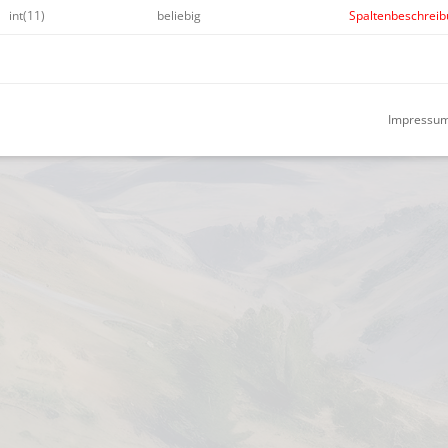
int(11)
beliebig
Spaltenbeschreibu
Impressu