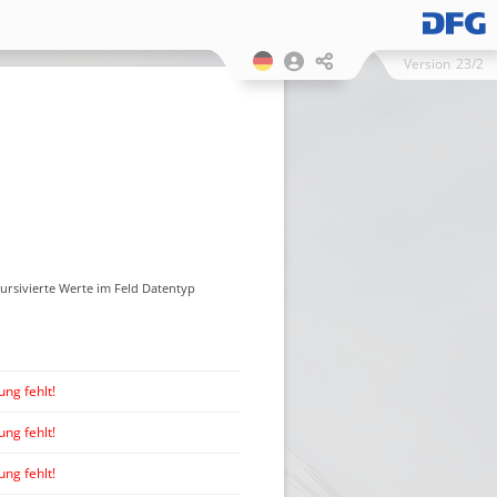
Version
23/2
Kursivierte Werte im Feld Datentyp
ng fehlt!
ng fehlt!
ng fehlt!