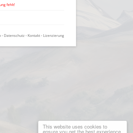
ng fehlt!
m
-
Datenschutz
-
Kontakt
-
Lizenzierung
This website uses cookies to
ensure you get the best experience