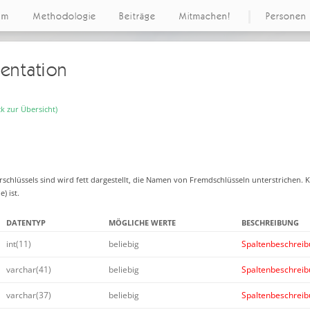
um
Methodologie
Beiträge
Mitmachen!
Personen
entation
k zur Übersicht)
rschlüssels sind wird fett dargestellt, die Namen von Fremdschlüsseln unterstrichen. 
) ist.
DATENTYP
MÖGLICHE WERTE
BESCHREIBUNG
int(11)
beliebig
Spaltenbeschreibu
varchar(41)
beliebig
Spaltenbeschreibu
varchar(37)
beliebig
Spaltenbeschreibu