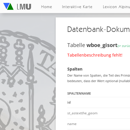
Home
Interaktive Karte
Lexicon Alpin
Datenbank-Dokum
Tabelle
wboe_gisort
(↩ zurüc
Tabellenbeschreibung fehlt!
Spalten
Der Name von Spalten, die Teil des Primä
bedeuten, dass der Wert optional (nullable
SPALTENNAME
id
st_astextthe_geom
name