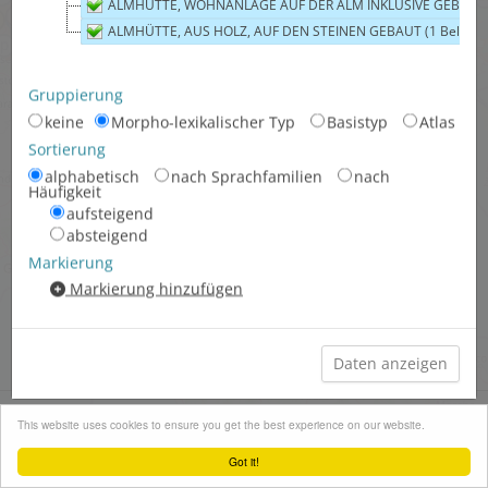
ALMHÜTTE, WOHNANLAGE AUF DER ALM INKLUSIVE GEBÄUDE F
Morpho-lexikalischer Typ
alp
ALMHÜTTE, AUS HOLZ, AUF DEN STEINEN GEBAUT (1 Beleg)
(roa. m.)
(2 Belege)
Morpho-lexikalischer Typ
alp (roa.)
(8 Belege)
Gruppierung
keine
Morpho-lexikalischer Typ
Basistyp
Atlas
Morpho-lexikalischer Typ
Alp(e)
(gem. f.)
(30 Belege)
Sortierung
alphabetisch
Morpho-lexikalischer Typ
nach Sprachfamilien
Alp(e)
nach
Häufigkeit
(gem.)
(1 Beleg)
aufsteigend
Morpho-lexikalischer Typ
absteigend
Alpgemach (gem.)
(1 Beleg)
Markierung
Morpho-lexikalischer Typ
Alphütte
Markierung hinzufügen
(gem. f.)
(310 Belege)
Morpho-lexikalischer Typ
Alphütte
(gem.)
(48 Belege)
Morpho-lexikalischer Typ
Alpzimmer (gem. n.)
(1 Beleg)
Synoptische Karten
+
This website uses cookies to ensure you get the best experience on our website.
Morpho-lexikalischer Typ
Asten
Menü schließen
(gem.)
(2 Belege)
−
Got it!
Leaflet
| ©
OpenStreetMap
contributors