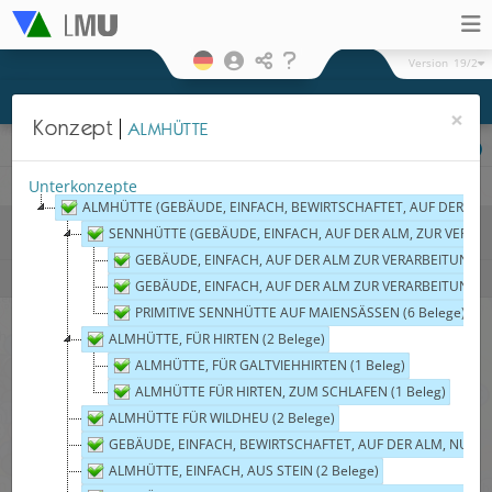
Version
19/2
×
Konzept
ALMHÜTTE
Kartographische Darstellung
Physisch
Hexagonal
Legende
Unterkonzepte
ALMHÜTTE (GEBÄUDE, EINFACH, BEWIRTSCHAFTET, AUF DER ALM)
Flächen und Regionen
SENNHÜTTE (GEBÄUDE, EINFACH, AUF DER ALM, ZUR VERARB
Sprachgebiete
GEBÄUDE, EINFACH, AUF DER ALM ZUR VERARBEITUNG VO
Konzept
ALMHÜTTE
GEBÄUDE, EINFACH, AUF DER ALM ZUR VERARBEITUNG VO
PRIMITIVE SENNHÜTTE AUF MAIENSÄSSEN (6 Belege)
(nicht typisiert)
(92 Belege)
ALMHÜTTE, FÜR HIRTEN (2 Belege)
Morpho-lexikalischer Typ
Alm
ALMHÜTTE, FÜR GALTVIEHHIRTEN (1 Beleg)
(gem.)
(41 Belege)
ALMHÜTTE FÜR HIRTEN, ZUM SCHLAFEN (1 Beleg)
Morpho-lexikalischer Typ
ALMHÜTTE FÜR WILDHEU (2 Belege)
Almhütte (gem.)
(130 Belege)
GEBÄUDE, EINFACH, BEWIRTSCHAFTET, AUF DER ALM, NUR FÜ
Morpho-lexikalischer Typ
Alp
ALMHÜTTE, EINFACH, AUS STEIN (2 Belege)
(gem.)
(18 Belege)