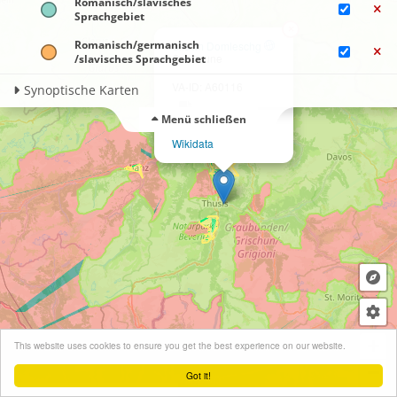
Romanisch/slavisches
Sprachgebiet
×
Romanisch​/germanisch​
Sils im Domleschg
Commune
/slavisches Sprachgebiet
VA-ID: A60116
Synoptische Karten
Menü schließen
Wikidata
+
This website uses cookies to ensure you get the best experience on our website.
−
Got it!
Leaflet
| ©
OpenStreetMap
contributors